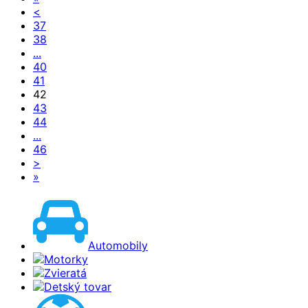
<
37
38
...
40
41
42
43
44
...
46
>
»
Automobily
Motorky
Zvieratá
Detský tovar