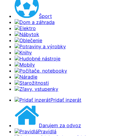
Šport
Dom a záhrada
Elektro
Nábytok
Oblečenie
Potraviny a výrobky
Knihy
Hudobné nástroje
Mobily
Počítače, notebooky
Náradie
Starožitnosti
Zľavy, vstupenky
Pridať inzerát
Darujem za odvoz
Pravidlá