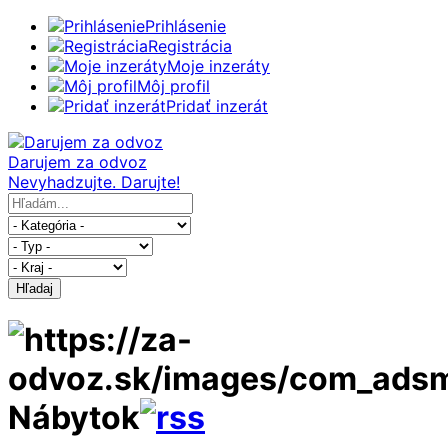
Prihlásenie
Registrácia
Moje inzeráty
Môj profil
Pridať inzerát
Darujem za odvoz
Nevyhadzujte. Darujte!
Hľadaj
Nábytok