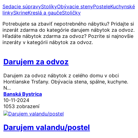
Sedacie súpravy
Stolíky
Obývacie steny
Postele
Kuchynské
linky
Skrine
Kreslá a gauče
Stoličky
Potrebujete sa zbaviť nepotrebného nábytku? Pridajte si
inzerát zdarma do kategórie darujem nábytok za odvoz.
Hľadáte nábytok zdarma za odvoz? Pozrite si najnovšie
inzeráty v kategórii nábytok za odvoz.
Darujem za odvoz
Darujem za odvoz nábytok z celého domu v obci
Hontianske Trsťany. Obývacia stena, spálne, kuchyne.
N...
Banská Bystrica
10-11-2024
1053 zobrazení
Darujem valandu/postel