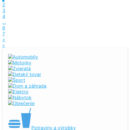
2
3
4
...
6
7
>
»
Automobily
Motorky
Zvieratá
Detský tovar
Šport
Dom a záhrada
Elektro
Nábytok
Oblečenie
Potraviny a výrobky