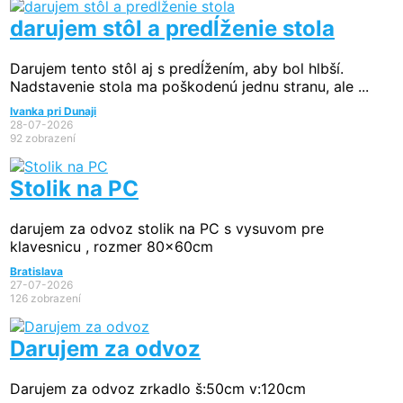
darujem stôl a predĺženie stola
Darujem tento stôl aj s predĺžením, aby bol hlbší.
Nadstavenie stola ma poškodenú jednu stranu, ale ...
Ivanka pri Dunaji
28-07-2026
92 zobrazení
Stolik na PC
darujem za odvoz stolik na PC s vysuvom pre
klavesnicu , rozmer 80x60cm
Bratislava
27-07-2026
126 zobrazení
Darujem za odvoz
Darujem za odvoz zrkadlo š:50cm v:120cm