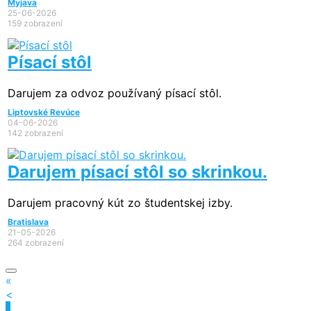
Myjava
25-06-2026
159 zobrazení
Písací stôl
Darujem za odvoz používaný písací stôl.
Liptovské Revúce
04-06-2026
142 zobrazení
Darujem písací stôl so skrinkou.
Darujem pracovný kút zo študentskej izby.
Bratislava
21-05-2026
264 zobrazení
«
<
1