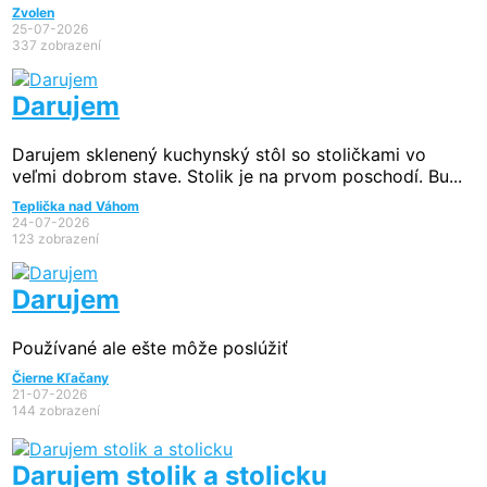
Zvolen
25-07-2026
337 zobrazení
Darujem
Darujem sklenený kuchynský stôl so stoličkami vo
veľmi dobrom stave. Stolik je na prvom poschodí. Bu...
Teplička nad Váhom
24-07-2026
123 zobrazení
Darujem
Používané ale ešte môže poslúžiť
Čierne Kľačany
21-07-2026
144 zobrazení
Darujem stolik a stolicku