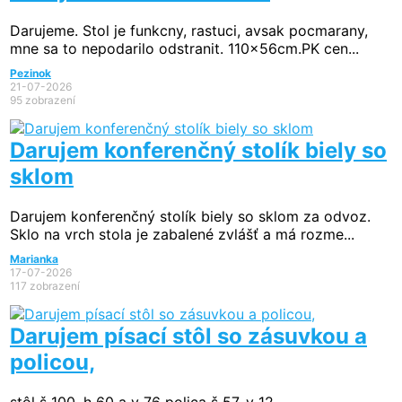
Darujeme. Stol je funkcny, rastuci, avsak pocmarany,
mne sa to nepodarilo odstranit. 110x56cm.PK cen...
Pezinok
21-07-2026
95 zobrazení
Darujem konferenčný stolík biely so
sklom
Darujem konferenčný stolík biely so sklom za odvoz.
Sklo na vrch stola je zabalené zvlášť a má rozme...
Marianka
17-07-2026
117 zobrazení
Darujem písací stôl so zásuvkou a
policou,
stôl š 100, h 60 a v 76 polica š 57, v 12