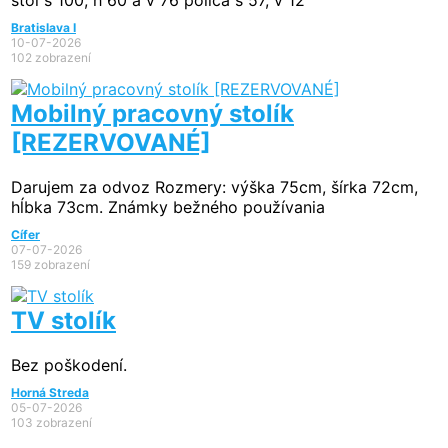
Bratislava I
10-07-2026
102 zobrazení
Mobilný pracovný stolík
[REZERVOVANÉ]
Darujem za odvoz Rozmery: výška 75cm, šírka 72cm,
hĺbka 73cm. Známky bežného používania
Cífer
07-07-2026
159 zobrazení
TV stolík
Bez poškodení.
Horná Streda
05-07-2026
103 zobrazení