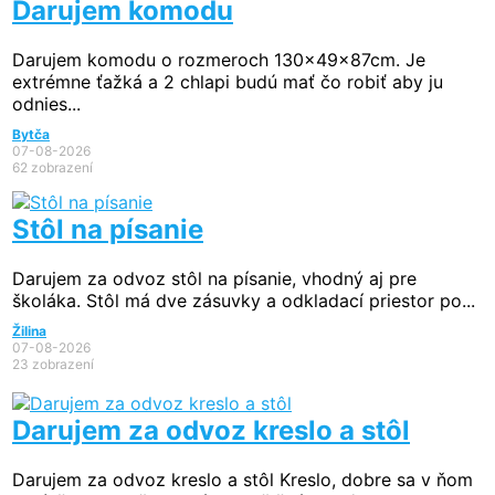
Darujem komodu
Darujem komodu o rozmeroch 130x49x87cm. Je
extrémne ťažká a 2 chlapi budú mať čo robiť aby ju
odnies...
Bytča
07-08-2026
62 zobrazení
Stôl na písanie
Darujem za odvoz stôl na písanie, vhodný aj pre
školáka. Stôl má dve zásuvky a odkladací priestor po...
Žilina
07-08-2026
23 zobrazení
Darujem za odvoz kreslo a stôl
Darujem za odvoz kreslo a stôl Kreslo, dobre sa v ňom