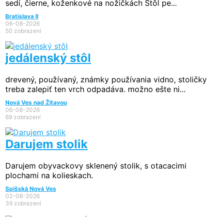
sedí, čierne, koženkové na nožičkách Stôl pe...
Bratislava II
06-08-2026
50 zobrazení
jedálenský stôl
drevený, používaný, známky používania vidno, stoličky
treba zalepiť ten vrch odpadáva. možno ešte ni...
Nová Ves nad Žitavou
06-08-2026
69 zobrazení
Darujem stolik
Darujem obyvackovy sklenený stolik, s otacacimi
plochami na kolieskach.
Spišská Nová Ves
02-08-2026
39 zobrazení