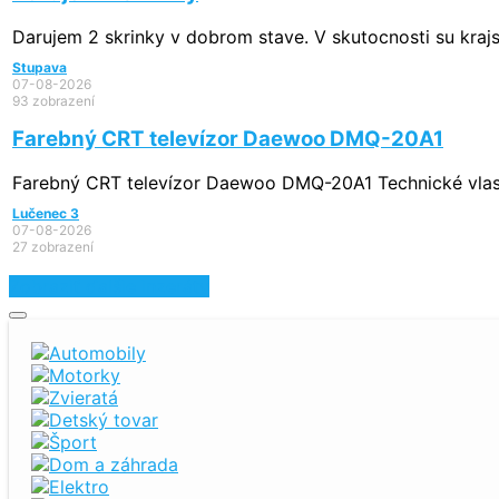
Darujem 2 skrinky v dobrom stave. V skutocnosti su krajsi
Stupava
07-08-2026
93 zobrazení
Farebný CRT televízor Daewoo DMQ-20A1
Farebný CRT televízor Daewoo DMQ-20A1 Technické vlastno
Lučenec 3
07-08-2026
27 zobrazení
Zobraziť ďalšie inzeráty
Automobily
Motorky
Zvieratá
Detský tovar
Šport
Dom a záhrada
Elektro