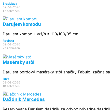
Bratislava
09-08-2026
17 zobrazení
Darujem komodu
Darujem komodu, v/š/h = 110/100/35 cm
Rovinka
09-08-2026
27 zobrazení
Masérsky stôl
Darujem bordový masérsky stôl značky Fabulo, začína sa 
Ilava
09-08-2026
18 zobrazení
Daždnik Mercedes
Rezervované
Darujem daždnik za odvoz privadne daždnik