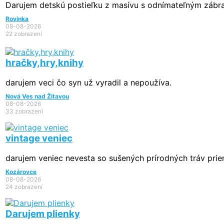
Darujem detskú postieľku z masívu s odnímateľným zábrad
Rovinka
08-08-2026
22 zobrazení
hračky,hry,knihy
darujem veci čo syn už vyradil a nepoužíva.
Nová Ves nad Žitavou
08-08-2026
33 zobrazení
vintage veniec
darujem veniec nevesta so sušených prírodných tráv priem
Kozárovce
08-08-2026
24 zobrazení
Darujem plienky