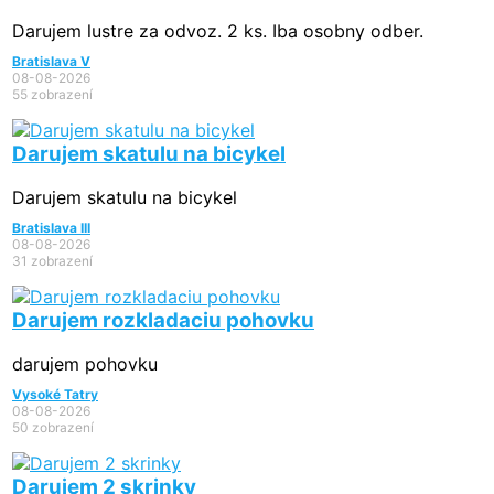
Darujem lustre za odvoz. 2 ks. Iba osobny odber.
Bratislava V
08-08-2026
55 zobrazení
Darujem skatulu na bicykel
Darujem skatulu na bicykel
Bratislava III
08-08-2026
31 zobrazení
Darujem rozkladaciu pohovku
darujem pohovku
Vysoké Tatry
08-08-2026
50 zobrazení
Darujem 2 skrinky