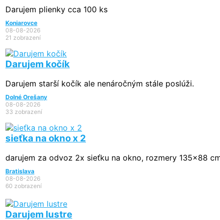
Darujem plienky cca 100 ks
Koniarovce
08-08-2026
21 zobrazení
Darujem kočík
Darujem starší kočík ale nenáročným stále poslúži.
Dolné Orešany
08-08-2026
33 zobrazení
sieťka na okno x 2
darujem za odvoz 2x sieťku na okno, rozmery 135x88 cm,
Bratislava
08-08-2026
60 zobrazení
Darujem lustre