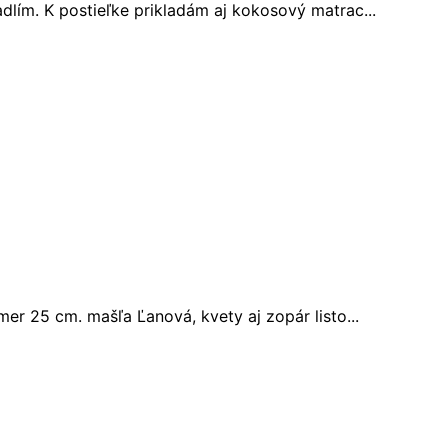
lím. K postieľke prikladám aj kokosový matrac...
er 25 cm. mašľa Ľanová, kvety aj zopár listo...