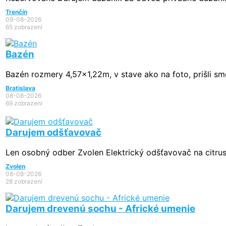
Trenčín
09-08-2026
65 zobrazení
Bazén
Bazén rozmery 4,57x1,22m, v stave ako na foto, prišli sme 
Bratislava
08-08-2026
69 zobrazení
Darujem odšťavovač
Len osobný odber Zvolen Elektrický odšťavovač na citru
Zvolen
08-08-2026
28 zobrazení
Darujem drevenú sochu - Africké umenie