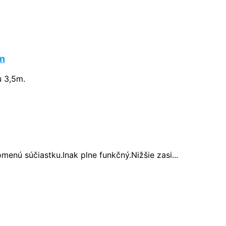
om
u 3,5m.
menú súčiastku.Inak plne funkčný.Nižšie zasi...