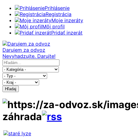
Prihlásenie
Registrácia
Moje inzeráty
Môj profil
Pridať inzerát
Darujem za odvoz
Nevyhadzujte. Darujte!
Hľadaj
záhrada