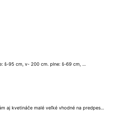
e: š-95 cm, v- 200 cm. plne: š-69 cm, ...
ám aj kvetináče malé veľké vhodné na predpes...