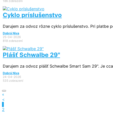
186 zobrazení
Cyklo príslušenstvo
Darujem za odvoz rôzne cyklo príslušenstvo. Pri platbe p
Dobrá Niva
25-04-2026
818 zobrazení
Plášť Schwalbe 29"
Darujem za odvoz plášť Schwalbe Smart Sam 29". Je cca v
Dobrá Niva
24-04-2026
535 zobrazení
«
<
1
2