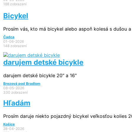
188 zobrazení
Bicykel
Prosím vás, kto má bicykel alebo aspoň kolesá s dušou a c
Čadca
01-06-2026
148 zobrazení
darujem detské bicykle
darujem detské bicykle 20" a 16"
Brezová pod Bradlom
08-05-2026
330 zobrazení
Hľadám
Prosím daruje niekto pojazdný bicykel veľkosťou kolies 2
Košice
28-04-2026