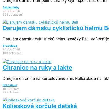
Darujem detskú trampolínu značky Gym šport bez ochrann
Sebechleby
23-07-2026
393 zobrazení
Darujem dámsku cyklistickú helmu Be
Darujem dámsku cyklistickú helmu značky Bell. Veľkosť je 
Bratislava
20-07-2026
103 zobrazení
Chranice na ruky a lakte
Darujem chranice na korculovanie znn. Rollerblade na lakte 
Bratislava
19-07-2026
89 zobrazení
Kolieskové korčule detské