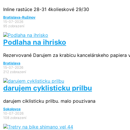
Inline rastúce 28-31 4kolieskové 29/30
Bratislava-Ružinov
15-07-2026
95 zobrazení
Podlaha na ihrisko
Rezervované
Darujem za krabicu kancelárskeho papiera vy
Bratislava
15-07-2026
212 zobrazení
darujem cyklisticku prilbu
darujem ciklisticku prilbu. malo pouzivana
Sokolovce
10-07-2026
108 zobrazení