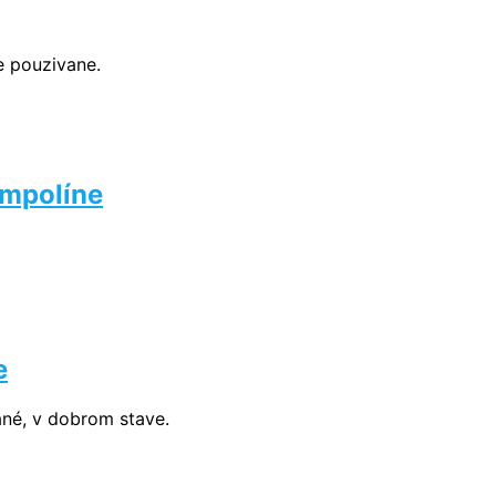
e pouzivane.
ampolíne
e
né, v dobrom stave.