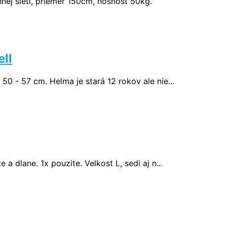
ej sieti, priemer 150cm, nosnosť 50kg.
ll
50 - 57 cm. Helma je stará 12 rokov ale nie...
a dlane. 1x pouzite. Velkost L, sedi aj n...