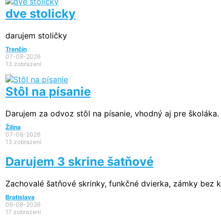
dve stolicky
darujem stoličky
Trenčín
07-08-2026
13 zobrazení
Stôl na písanie
Darujem za odvoz stôl na písanie, vhodný aj pre školáka.
Žilina
07-08-2026
13 zobrazení
Darujem 3 skrine šatňové
Zachovalé šatňové skrinky, funkčné dvierka, zámky bez k
Bratislava
06-08-2026
17 zobrazení