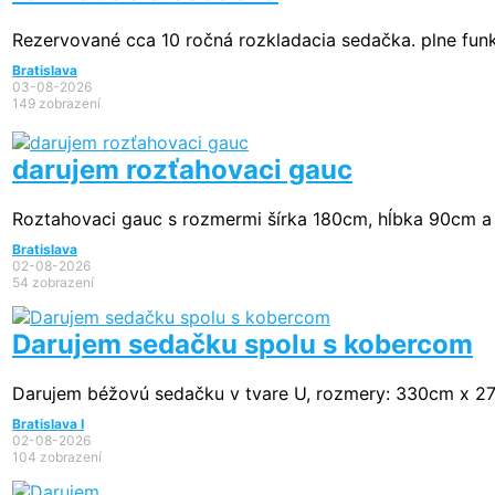
Rezervované
cca 10 ročná rozkladacia sedačka. plne fun
Bratislava
03-08-2026
149 zobrazení
darujem rozťahovaci gauc
Roztahovaci gauc s rozmermi šírka 180cm, hĺbka 90cm a 
Bratislava
02-08-2026
54 zobrazení
Darujem sedačku spolu s kobercom
Darujem béžovú sedačku v tvare U, rozmery: 330cm x 275 
Bratislava I
02-08-2026
104 zobrazení