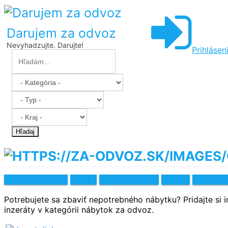
Darujem za odvoz
Nevyhadzujte. Darujte!
Prihlásen
Hľadaj
Sedacie súpravy
Stolíky
Obývacie steny
Postele
Kuchynsk
Potrebujete sa zbaviť nepotrebného nábytku? Pridajte si
inzeráty v kategórii nábytok za odvoz.