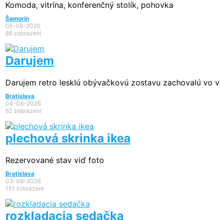
Komoda, vitrína, konferenčný stolík, pohovka
Šamorín
05-08-2026
88 zobrazení
Darujem
Darujem retro lesklú obývačkovú zostavu zachovalú vo vý
Bratislava
04-08-2026
62 zobrazení
plechová skrinka ikea
Rezervované
stav viď foto
Bratislava
03-08-2026
151 zobrazení
rozkladacia sedačka