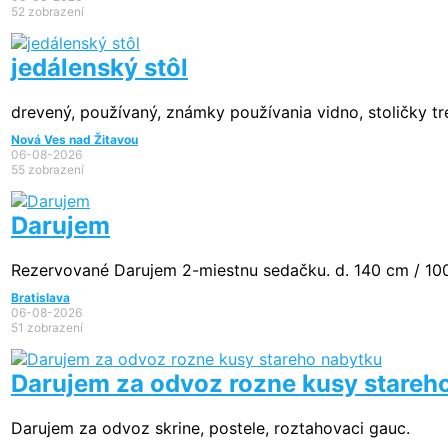
52 zobrazení
jedálenský stôl
drevený, používaný, známky používania vidno, stoličky tr
Nová Ves nad Žitavou
06-08-2026
55 zobrazení
Darujem
Rezervované
Darujem 2-miestnu sedačku. d. 140 cm / 100 
Bratislava
06-08-2026
51 zobrazení
Darujem za odvoz rozne kusy stareh
Darujem za odvoz skrine, postele, roztahovaci gauc.