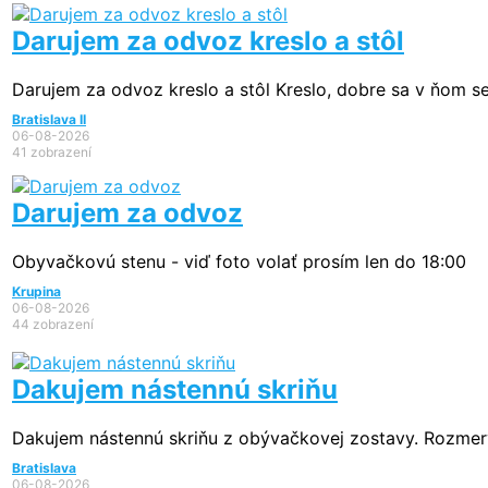
Darujem za odvoz kreslo a stôl
Darujem za odvoz kreslo a stôl Kreslo, dobre sa v ňom se
Bratislava II
06-08-2026
41 zobrazení
Darujem za odvoz
Obyvačkovú stenu - viď foto volať prosím len do 18:00
Krupina
06-08-2026
44 zobrazení
Dakujem nástennú skriňu
Dakujem nástennú skriňu z obývačkovej zostavy. Rozmery:
Bratislava
06-08-2026