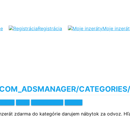
ie
Registrácia
Moje inzerá
é linky
Skrine
Kreslá a gauče
Stoličky
 inzerát zdarma do kategórie darujem nábytok za odvoz. Hľ