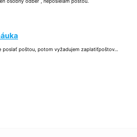
 len osobný odber , neposielam poštou.
náuka
 poslať poštou, potom vyžadujem zaplatiťpoštov...