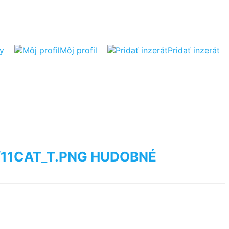
ty
Môj profil
Pridať inzerát
HUDOBNÉ