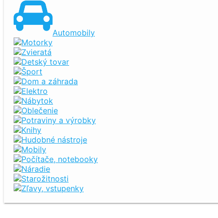
Automobily
Motorky
Zvieratá
Detský tovar
Šport
Dom a záhrada
Elektro
Nábytok
Oblečenie
Potraviny a výrobky
Knihy
Hudobné nástroje
Mobily
Počítače, notebooky
Náradie
Starožitnosti
Zľavy, vstupenky