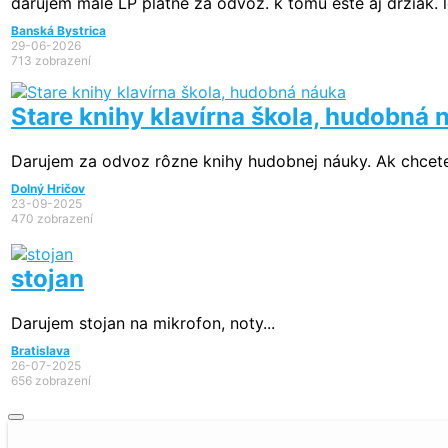
darujem malé LP platne za odvoz. k tomu ešte aj držiak.
Banská Bystrica
29-06-2026
713 zobrazení
Stare knihy klavírna škola, hudobná 
Darujem za odvoz rôzne knihy hudobnej náuky. Ak chcete
Dolný Hričov
23-09-2025
470 zobrazení
stojan
Darujem stojan na mikrofon, noty...
Bratislava
26-07-2025
656 zobrazení