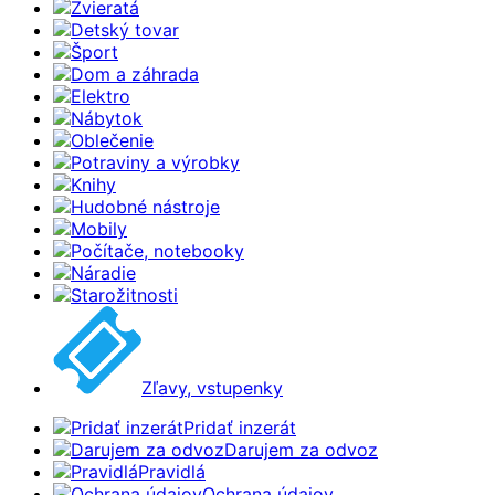
Zvieratá
Detský tovar
Šport
Dom a záhrada
Elektro
Nábytok
Oblečenie
Potraviny a výrobky
Knihy
Hudobné nástroje
Mobily
Počítače, notebooky
Náradie
Starožitnosti
Zľavy, vstupenky
Pridať inzerát
Darujem za odvoz
Pravidlá
Ochrana údajov