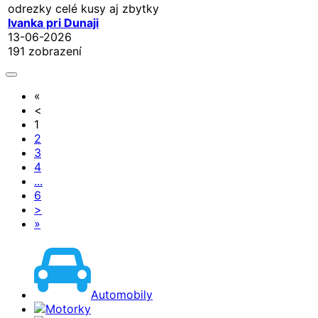
odrezky celé kusy aj zbytky
Ivanka pri Dunaji
13-06-2026
191 zobrazení
«
<
1
2
3
4
...
6
>
»
Automobily
Motorky