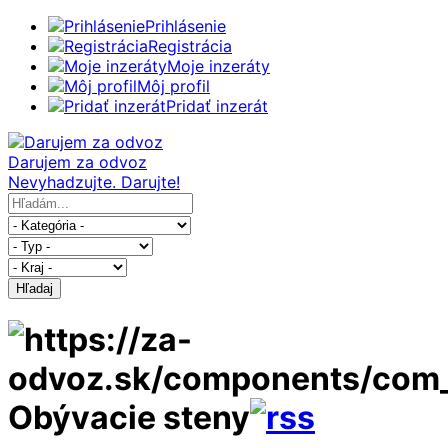
Prihlásenie
Registrácia
Moje inzeráty
Môj profil
Pridať inzerát
Darujem za odvoz
Nevyhadzujte. Darujte!
Hľadaj
Obývacie steny