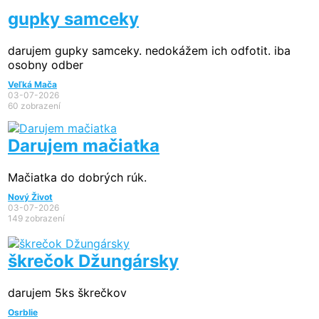
gupky samceky
darujem gupky samceky. nedokážem ich odfotit. iba
osobny odber
Veľká Mača
03-07-2026
60 zobrazení
Darujem mačiatka
Mačiatka do dobrých rúk.
Nový Život
03-07-2026
149 zobrazení
škrečok Džungársky
darujem 5ks škrečkov
Osrblie