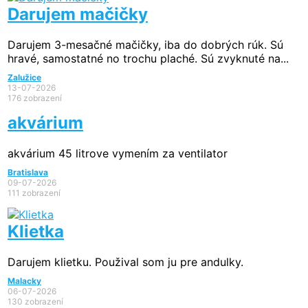
Darujem mačičky
Darujem 3-mesačné mačičky, iba do dobrých rúk. Sú
hravé, samostatné no trochu plaché. Sú zvyknuté na...
Zalužice
13-07-2026
176 zobrazení
akvárium
akvárium 45 litrove vymením za ventilator
Bratislava
09-07-2026
111 zobrazení
Klietka
Darujem klietku. Použival som ju pre andulky.
Malacky
06-07-2026
130 zobrazení