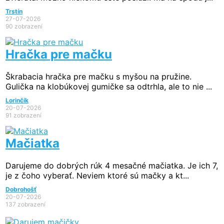
Trstín
27-07-2026
90 zobrazení
Hračka pre mačku
Škrabacia hračka pre mačku s myšou na pružine.
Gulička na klobúkovej gumičke sa odtrhla, ale to nie ...
Lorinčík
20-07-2026
91 zobrazení
Mačiatka
Darujeme do dobrých rúk 4 mesačné mačiatka. Je ich 7,
je z čoho vyberať. Neviem ktoré sú mačky a kt...
Dobrohošť
20-07-2026
137 zobrazení