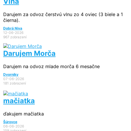
Vlna
Darujem za odvoz čerstvú vlnu zo 4 oviec (3 biele a 1
čierna).
Dobrá Niva
12-06-2026
967 zobrazení
Darujem Morča
Darujem na odvoz mlade morča 6 mesačne
Dvorníky
07-06-2026
181 zobrazení
mačiatka
ďakujem mačiatka
Šúrovce
06-06-2026
159 zobrazení