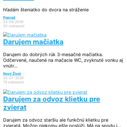
hľadám šteniatko do dvora na stráženie
Poprad
02-08-2026
30 zobrazení
Darujem mačiatka
Darujem do dobrých rúk 3-mesačné mačiatka.
Odčervené, naučené na mačacie WC, zvyknuté vonku aj
vnútr...
Nový Život
30-07-2026
78 zobrazení
Darujem za odvoz klietku pre
zvierat
Darujem za odvoz staršiu ale funkčnú klietku pre
zvieratá. Možno niekomu ešte poslúži. Má na spodu j...