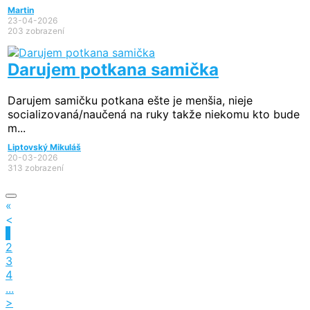
Martin
23-04-2026
203 zobrazení
Darujem potkana samička
Darujem samičku potkana ešte je menšia, nieje
socializovaná/naučená na ruky takže niekomu kto bude
m...
Liptovský Mikuláš
20-03-2026
313 zobrazení
«
<
1
2
3
4
...
>