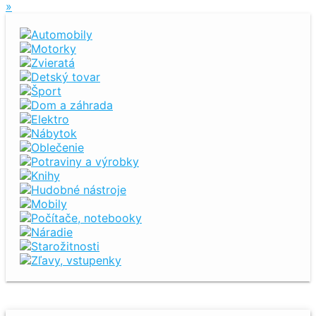
»
Automobily
Motorky
Zvieratá
Detský tovar
Šport
Dom a záhrada
Elektro
Nábytok
Oblečenie
Potraviny a výrobky
Knihy
Hudobné nástroje
Mobily
Počítače, notebooky
Náradie
Starožitnosti
Zľavy, vstupenky