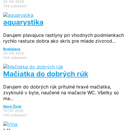
24-06-2026
754 zobrazení
aquarystika
Darujem plavajuce rastlyny pri vhodnych podmienkach
rychlo rastuce dobra ako skris pre mlade zivorod...
Bratislava
20-06-2026
144 zobrazení
Mačiatka do dobrých rúk
Darujem do dobrých rúk prítulné hravé mačiatka,
zvyknuté v byte, naučené na mačacie WC. Všetky sú
ma...
Nový Život
19-06-2026
140 zobrazení