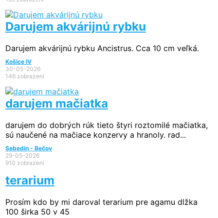
Darujem akvárijnú rybku
Darujem akvárijnú rybku Ancistrus. Cca 10 cm veľká.
Košice IV
30-05-2026
146 zobrazení
darujem mačiatka
darujem do dobrých rúk tieto štyri roztomilé mačiatka,
sú naučené na mačiace konzervy a hranoly. rad...
Sebedín - Bečov
29-05-2026
910 zobrazení
terarium
Prosím kdo by mi daroval terarium pre agamu dlžka
100 širka 50 v 45