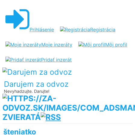
Prihlásenie
Registrácia
Moje inzeráty
Môj profil
Pridať inzerát
Darujem za odvoz
Nevyhadzujte. Darujte!
ZVIERATÁ
šteniatko