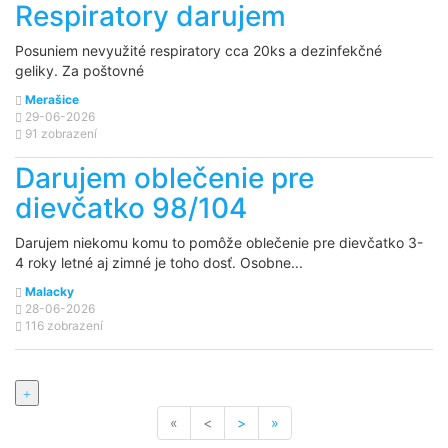
Respiratory darujem
Posuniem nevyužité respiratory cca 20ks a dezinfekčné
geliky. Za poštovné
Merašice
29-06-2026
91 zobrazení
Darujem oblečenie pre
dievčatko 98/104
Darujem niekomu komu to pomôže oblečenie pre dievčatko 3-
4 roky letné aj zimné je toho dosť. Osobne...
Malacky
28-06-2026
116 zobrazení
«
<
>
»