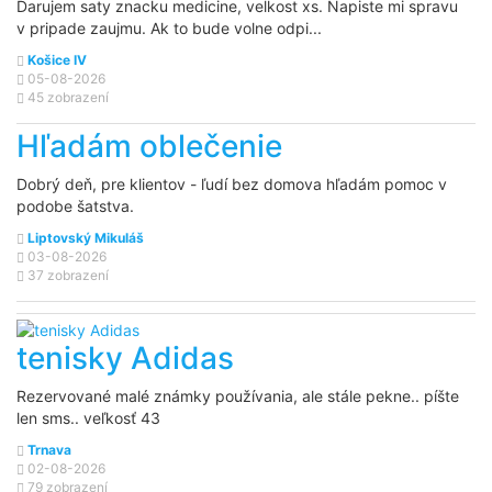
Darujem saty znacku medicine, velkost xs. Napiste mi spravu
v pripade zaujmu. Ak to bude volne odpi...
Košice IV
05-08-2026
45 zobrazení
Hľadám oblečenie
Dobrý deň, pre klientov - ľudí bez domova hľadám pomoc v
podobe šatstva.
Liptovský Mikuláš
03-08-2026
37 zobrazení
tenisky Adidas
Rezervované
malé známky používania, ale stále pekne.. píšte
len sms.. veľkosť 43
Trnava
02-08-2026
79 zobrazení