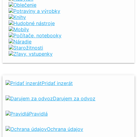
Oblečenie
Potraviny a výrobky
Knihy
Hudobné nástroje
Mobily
Počítače, notebooky
Náradie
Starožitnosti
Zľavy, vstupenky
Pridať inzerát
Darujem za odvoz
Pravidlá
Ochrana údajov