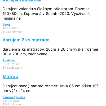
Darujem váľandu s úložným priestorom. Rozmer
190x80cm. Kupovaná v Sconte 2020. Využívaná
minimálne....
Žilina
15-11-2024
1144 zobrazení
darujem 2 ks matrace
darujem 2 ks matracov, 20cm a 26 cm vyska, rozmer
90 x 200.cm, zachovane
Špačince
31-01-2026
373 zobrazení
Matrac
Darujem hnedý matrac rozmer: šírka 85 cm,dĺžka 195
cm výška 14 cm
Banská Bystrica
24-06-2025
1273 zobrazení