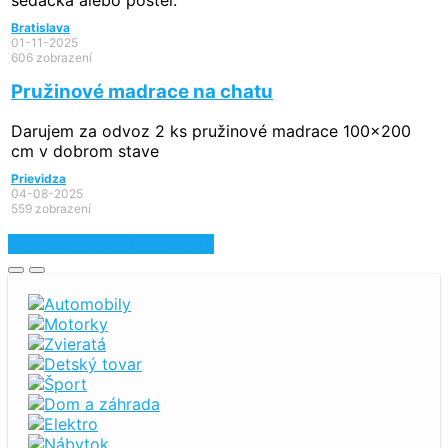
sedacka alebo postel.
Bratislava
01-11-2025
606 zobrazení
Pružinové madrace na chatu
Darujem za odvoz 2 ks pružinové madrace 100x200
cm v dobrom stave
Prievidza
04-08-2025
559 zobrazení
Zobraziť najnovšie inzeráty
Automobily
Motorky
Zvieratá
Detský tovar
Šport
Dom a záhrada
Elektro
Nábytok