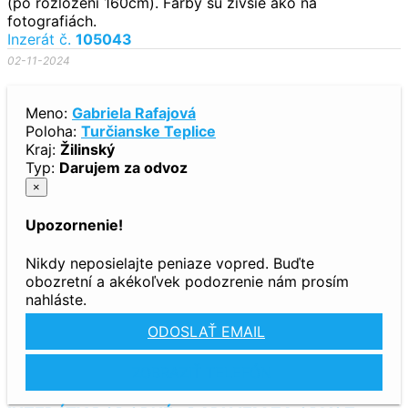
(po rozložení 160cm). Farby sú živšie ako na
fotografiách.
Inzerát č.
105043
02-11-2024
Meno:
Gabriela Rafajová
Poloha:
Turčianske Teplice
Kraj:
Žilinský
Typ:
Darujem za odvoz
×
Upozornenie!
Nikdy neposielajte peniaze vopred. Buďte
obozretní a akékoľvek podozrenie nám prosím
nahláste.
ODOSLAŤ EMAIL
ZOBRAZIŤ TELEFÓN