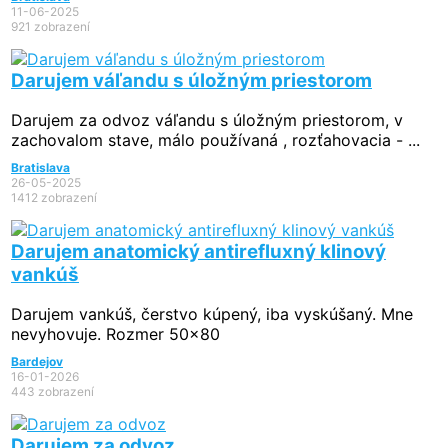
11-06-2025
921 zobrazení
Darujem váľandu s úložným priestorom
Darujem za odvoz váľandu s úložným priestorom, v
zachovalom stave, málo používaná , rozťahovacia - ...
Bratislava
26-05-2025
1412 zobrazení
Darujem anatomický antirefluxný klinový
vankúš
Darujem vankúš, čerstvo kúpený, iba vyskúšaný. Mne
nevyhovuje. Rozmer 50x80
Bardejov
16-01-2026
443 zobrazení
Darujem za odvoz