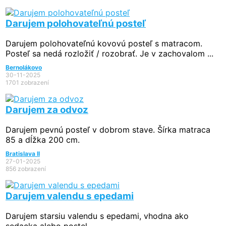
Darujem polohovateľnú posteľ
Darujem polohovateľnú kovovú posteľ s matracom.
Posteľ sa nedá rozložiť / rozobrať. Je v zachovalom ...
Bernolákovo
30-11-2025
1701 zobrazení
Darujem za odvoz
Darujem pevnú posteľ v dobrom stave. Šírka matraca
85 a dĺžka 200 cm.
Bratislava II
27-01-2025
856 zobrazení
Darujem valendu s epedami
Darujem starsiu valendu s epedami, vhodna ako