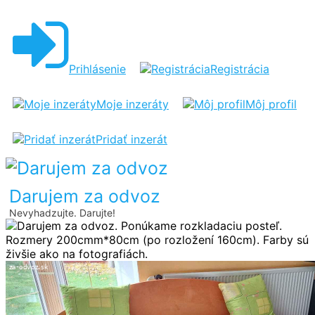
DARUJEM
ZA
ODVOZ
Prihlásenie
Registrácia
Moje inzeráty
Môj profil
Pridať inzerát
Darujem za odvoz
Nevyhadzujte. Darujte!