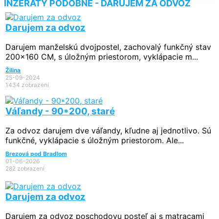
INZERÁTY PODOBNÉ - DARUJEM ZA ODVOZ
Darujem za odvoz
Darujem manželskú dvojpostel, zachovalý funkčný stav
200x160 CM, s úložným priestorom, vyklápacie m...
Žilina
25-09-2024
1434 zobrazení
Váľandy - 90*200, staré
Za odvoz darujem dve váľandy, kľudne aj jednotlivo. Sú
funkčné, vyklápacie s úložným priestorom. Ale...
Brezová pod Bradlom
01-06-2026
282 zobrazení
Darujem za odvoz
Darujem za odvoz poschodovu posteľ aj s matracami