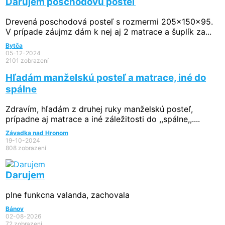
Darujem poschodovú posteľ
Drevená poschodová posteľ s rozmermi 205x150x95.
V prípade záujmz dám k nej aj 2 matrace a šuplík za...
Bytča
05-12-2024
2101 zobrazení
Hľadám manželskú posteľ a matrace, iné do
spálne
Zdravím, hľadám z druhej ruky manželskú posteľ,
prípadne aj matrace a iné záležitosti do ,,spálne,,....
Závadka nad Hronom
19-10-2024
808 zobrazení
Darujem
plne funkcna valanda, zachovala
Bánov
02-08-2026
72 zobrazení