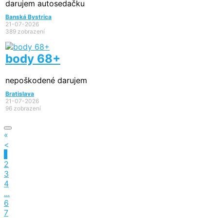
darujem autosedačku
Banská Bystrica
21-07-2026
389 zobrazení
body 68+
nepoškodené darujem
Bratislava
21-07-2026
96 zobrazení
«
<
1
2
3
4
...
6
7