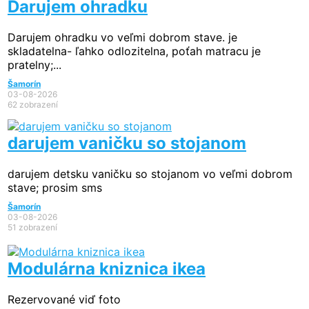
Darujem ohradku
Darujem ohradku vo veľmi dobrom stave. je
skladatelna- ľahko odlozitelna, poťah matracu je
pratelny;...
Šamorín
03-08-2026
62 zobrazení
darujem vaničku so stojanom
darujem detsku vaničku so stojanom vo veľmi dobrom
stave; prosim sms
Šamorín
03-08-2026
51 zobrazení
Modulárna kniznica ikea
Rezervované
viď foto