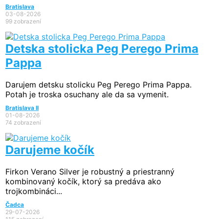
Bratislava
03-08-2026
99 zobrazení
Detska stolicka Peg Perego Prima
Pappa
Darujem detsku stolicku Peg Perego Prima Pappa.
Potah je troska osuchany ale da sa vymenit.
Bratislava II
01-08-2026
74 zobrazení
Darujeme kočík
Firkon Verano Silver je robustný a priestranný
kombinovaný kočík, ktorý sa predáva ako
trojkombináci...
Čadca
29-07-2026