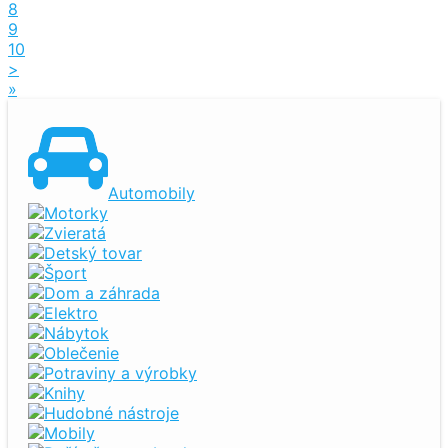
8
9
10
>
»
Automobily
Motorky
Zvieratá
Detský tovar
Šport
Dom a záhrada
Elektro
Nábytok
Oblečenie
Potraviny a výrobky
Knihy
Hudobné nástroje
Mobily