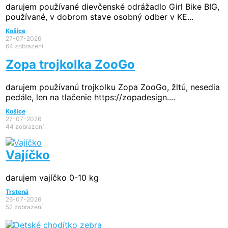
darujem používané dievčenské odrážadlo Girl Bike BIG,
používané, v dobrom stave osobný odber v KE...
Košice
27-07-2026
64 zobrazení
Zopa trojkolka ZooGo
darujem používanú trojkolku Zopa ZooGo, žltú, nesedia
pedále, len na tlačenie https://zopadesign....
Košice
27-07-2026
44 zobrazení
Vajíčko
darujem vajíčko 0-10 kg
Trstená
26-07-2026
52 zobrazení