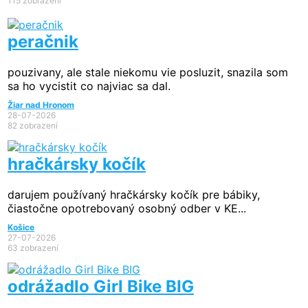
115 zobrazení
peračnik
pouzivany, ale stale niekomu vie posluzit, snazila som
sa ho vycistit co najviac sa dal.
Žiar nad Hronom
28-07-2026
82 zobrazení
hračkársky kočík
darujem používaný hračkársky kočík pre bábiky,
čiastočne opotrebovaný osobný odber v KE...
Košice
27-07-2026
63 zobrazení
odrážadlo Girl Bike BIG