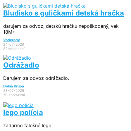
Bludisko s guličkami detská hračka
darujem za odvoz, detskú hračku nepoškodený, vek
18M+
Voderady
24-07-2026
82 zobrazení
Odrážadlo
Darujem za odvoz odrážadlo.
Dolná Krupá
23-07-2026
70 zobrazení
lego polícia
zadarmo falošné lego