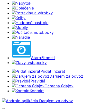
Nábytok
Oblečenie
Potraviny a výrobky
Knihy
Hudobné nástroje
Mobily
Počítače, notebooky
Náradie
Starožitnosti
Zľavy, vstupenky
Pridať inzerát
Darujem za odvoz
Pravidlá
Ochrana údajov
Kontakt