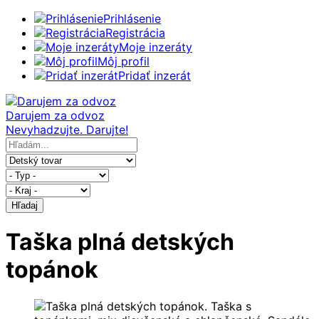
Prihlásenie
Registrácia
Moje inzeráty
Môj profil
Pridať inzerát
Darujem za odvoz
Nevyhadzujte. Darujte!
Hľadaj
Taška plná detských
topánok