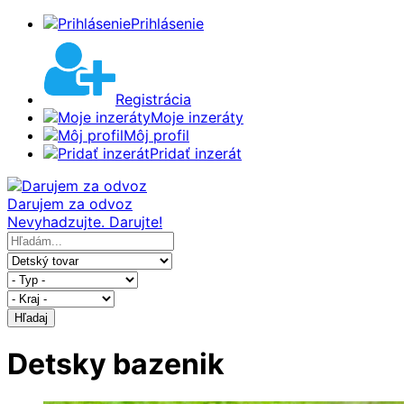
Prihlásenie
Registrácia
Moje inzeráty
Môj profil
Pridať inzerát
Darujem za odvoz
Nevyhadzujte. Darujte!
Hľadaj
Detsky bazenik