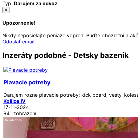
Typ:
Darujem za odvoz
×
Upozornenie!
Nikdy neposielajte peniaze vopred. Buďte obozretní a ak
Odoslať email
Inzeráty podobné - Detsky bazenik
Plavacie potreby
Darujem rozne plavacie potreby: kick board, vesty, kolesa
Košice IV
17-11-2024
941 zobrazení