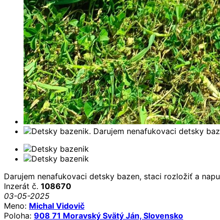
Darujem nenafukovaci detsky bazen, staci rozložiť a napu
Inzerát č.
108670
03-05-2025
Meno:
Michal Vidovič
Poloha:
908 71 Moravský Svätý Ján, Slovensko