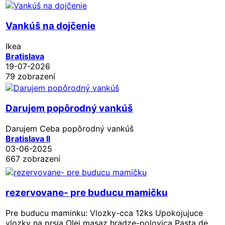
Vankúš na dojčenie
Ikea
Bratislava
19-07-2026
79 zobrazení
Darujem popôrodný vankúš
Darujem Ceba popôrodný vankúš
Bratislava II
03-06-2025
667 zobrazení
rezervovane- pre buducu mamičku
Pre buducu maminku: Vlozky-cca 12ks Upokojujuce
vlozky na prsia Olej masaz hradze-polovica Pasta de...