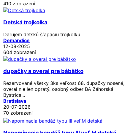
410 zobrazení
Detská trojkolka
Darujem detskú šľapaciu trojkolku
Demandice
12-09-2025
604 zobrazení
dupačky a overal pre bábätko
Rezervované
všetky 3ks veľkosť 68. dupačky nosené,
overal nie len opratý. osobný odber BA Záhorská
Bystrica...
Bratislava
20-07-2026
70 zobrazení
Napomínacia bandáž typu III veľ.M detská