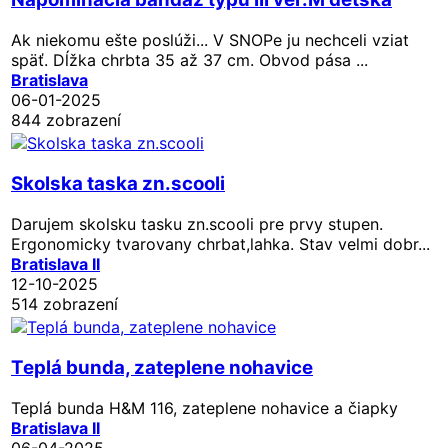
Ak niekomu ešte poslúži... V SNOPe ju nechceli vziat
späť. Dĺžka chrbta 35 až 37 cm. Obvod pása ...
Bratislava
06-01-2025
844 zobrazení
Skolska taska zn.scooli
Darujem skolsku tasku zn.scooli pre prvy stupen.
Ergonomicky tvarovany chrbat,lahka. Stav velmi dobr...
Bratislava II
12-10-2025
514 zobrazení
Teplá bunda, zateplene nohavice
Teplá bunda H&M 116, zateplene nohavice a čiapky
Bratislava II
06-04-2025