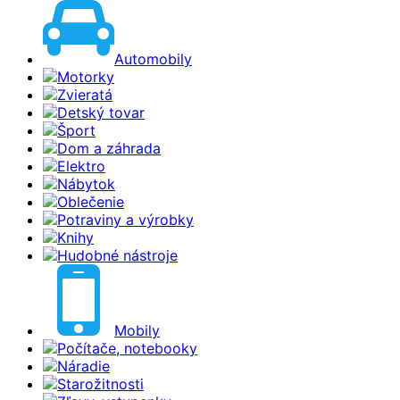
Automobily
Motorky
Zvieratá
Detský tovar
Šport
Dom a záhrada
Elektro
Nábytok
Oblečenie
Potraviny a výrobky
Knihy
Hudobné nástroje
Mobily
Počítače, notebooky
Náradie
Starožitnosti