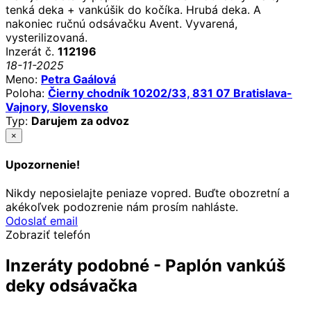
tenká deka + vankúšik do kočíka. Hrubá deka. A
nakoniec ručnú odsávačku Avent. Vyvarená,
vysterilizovaná.
Inzerát č.
112196
18-11-2025
Meno:
Petra Gaálová
Poloha:
Čierny chodník 10202/33, 831 07 Bratislava-
Vajnory, Slovensko
Typ:
Darujem za odvoz
×
Upozornenie!
Nikdy neposielajte peniaze vopred. Buďte obozretní a
akékoľvek podozrenie nám prosím nahláste.
Odoslať email
Zobraziť telefón
Inzeráty podobné - Paplón vankúš
deky odsávačka