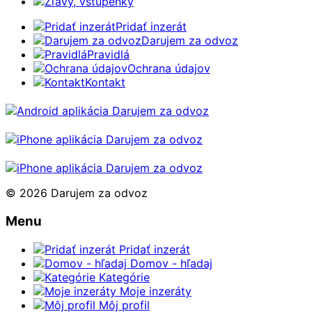
Zľavy, vstupenky
Pridať inzerát
Darujem za odvoz
Pravidlá
Ochrana údajov
Kontakt
© 2026 Darujem za odvoz
Menu
Pridať inzerát
Domov - hľadaj
Kategórie
Moje inzeráty
Môj profil