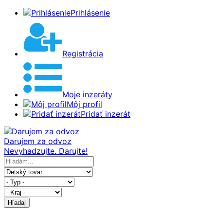
Prihlásenie
Registrácia
Moje inzeráty
Môj profil
Pridať inzerát
Darujem za odvoz
Nevyhadzujte. Darujte!
Hľadaj