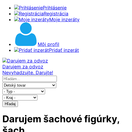
Prihlásenie
Registrácia
Moje inzeráty
Môj profil
Pridať inzerát
Darujem za odvoz
Nevyhadzujte. Darujte!
Hľadaj
Darujem šachové figúrky,
šach