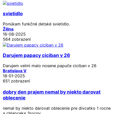
svietidlo
Ponúkam funkčné detské svietidlo.
Žilina
16-08-2025
564 zobrazení
Darujem papacy ciciban v 26
Darujem velmi malo nosene papuče ciciban v 26
Bratislava V
18-01-2025
651 zobrazení
dobry den prajem nemal by niekto darovat
oblecenie
nemal by niekto darovat oblecenie pre divcatko 1 rocne
a chlapceka 3rocny