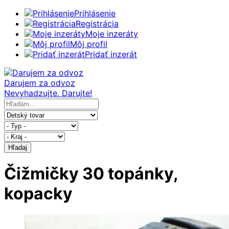
Prihlásenie
Registrácia
Moje inzeráty
Môj profil
Pridať inzerát
Darujem za odvoz
Nevyhadzujte. Darujte!
Hľadaj
Čižmičky 30 topánky,
kopacky