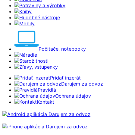
Potraviny a výrobky
Knihy
Hudobné nástroje
Mobily
Počítače, notebooky
Náradie
Starožitnosti
Zľavy, vstupenky
Pridať inzerát
Darujem za odvoz
Pravidlá
Ochrana údajov
Kontakt