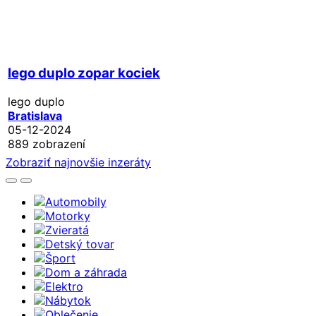
lego duplo zopar kociek
lego duplo
Bratislava
05-12-2024
889 zobrazení
Zobraziť najnovšie inzeráty
Automobily
Motorky
Zvieratá
Detský tovar
Šport
Dom a záhrada
Elektro
Nábytok
Oblečenie