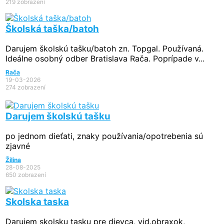
219 zobrazení
Školská taška/batoh
Darujem školskú tašku/batoh zn. Topgal. Používaná.
Ideálne osobný odber Bratislava Rača. Poprípade v...
Rača
19-03-2026
274 zobrazení
Darujem školskú tašku
po jednom dieťati, znaky používania/opotrebenia sú
zjavné
Žilina
28-08-2025
650 zobrazení
Skolska taska
Darujem skolsku tasku pre dievca, vid.obraxok,