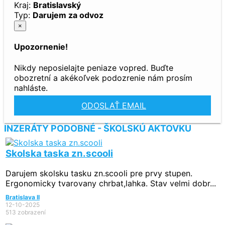
Kraj:
Bratislavský
Typ:
Darujem za odvoz
×
Upozornenie!
Nikdy neposielajte peniaze vopred. Buďte
obozretní a akékoľvek podozrenie nám prosím
nahláste.
ODOSLAŤ EMAIL
INZERÁTY PODOBNÉ - ŠKOLSKÚ AKTOVKU
Skolska taska zn.scooli
Darujem skolsku tasku zn.scooli pre prvy stupen.
Ergonomicky tvarovany chrbat,lahka. Stav velmi dobr...
Bratislava II
12-10-2025
513 zobrazení