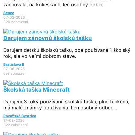
zachovala, na kolieskach, len osobny odber.
Senec
07-02-2026
320 zobrazení
Darujem zánovnú školskú tašku
Darujem detskú školskú tašku, obe používané 1 školský
rok, ale vo veľmi dobrom stave.
Bratislava II
07-06-2025
698 zobrazení
Školská taška Minecraft
Darujem 3 roky používanú školskú tašku, plne funkčnú,
má malé známky používania. Len osobný odber....
Považská Bystrica
17-03-2026
322 zobrazení