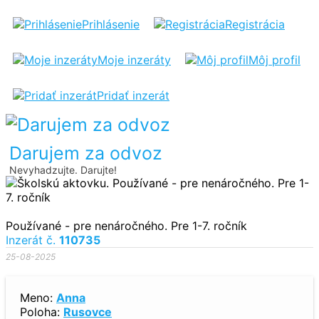
ŠKOLSKÚ
Prihlásenie
Registrácia
AKTOVKU
Moje inzeráty
Môj profil
Pridať inzerát
Darujem za odvoz
Nevyhadzujte. Darujte!
Používané - pre nenáročného. Pre 1-7. ročník
Inzerát č.
110735
25-08-2025
Meno:
Anna
Poloha:
Rusovce