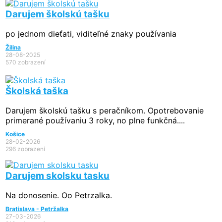
Darujem školskú tašku
po jednom dieťati, viditeľné znaky používania
Žilina
28-08-2025
570 zobrazení
Školská taška
Darujem školskú tašku s peračníkom. Opotrebovanie
primerané používaniu 3 roky, no plne funkčná....
Košice
28-02-2026
296 zobrazení
Darujem skolsku tasku
Na donosenie. Oo Petrzalka.
Bratislava - Petržalka
27-03-2026