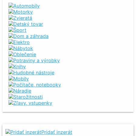
Automobily
Motorky
Zvieratá
Detský tovar
Šport
Dom a záhrada
Elektro
Nábytok
Oblečenie
Potraviny a výrobky
Knihy
Hudobné nástroje
Mobily
Počítače, notebooky
Náradie
Starožitnosti
Zľavy, vstupenky
Pridať inzerát