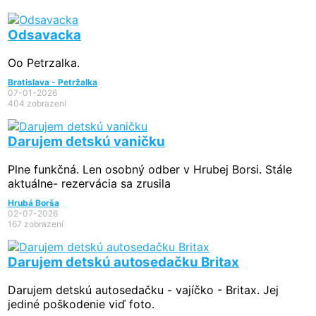
Odsavacka
Oo Petrzalka.
Bratislava - Petržalka
07-01-2026
404 zobrazení
Darujem detskú vaničku
Plne funkčná. Len osobný odber v Hrubej Borsi. Stále
aktuálne- rezervácia sa zrusila
Hrubá Borša
02-07-2026
167 zobrazení
Darujem detskú autosedačku Britax
Darujem detskú autosedačku - vajíčko - Britax. Jej
jediné poškodenie viď foto.