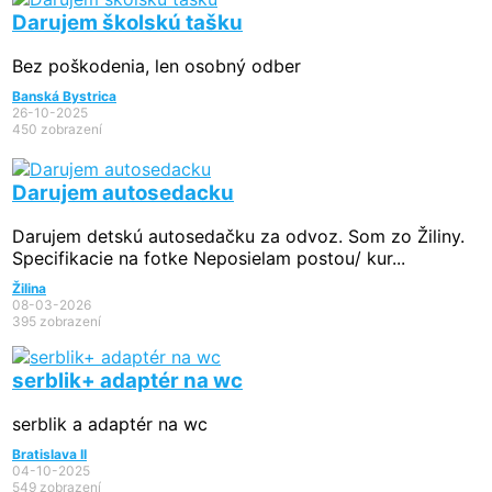
Darujem školskú tašku
Bez poškodenia, len osobný odber
Banská Bystrica
26-10-2025
450 zobrazení
Darujem autosedacku
Darujem detskú autosedačku za odvoz. Som zo Žiliny.
Specifikacie na fotke Neposielam postou/ kur...
Žilina
08-03-2026
395 zobrazení
serblik+ adaptér na wc
serblik a adaptér na wc
Bratislava II
04-10-2025
549 zobrazení