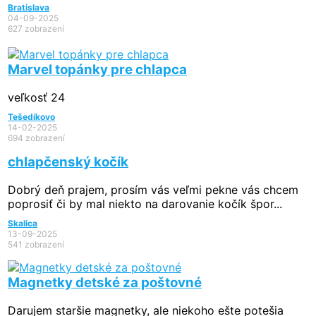
Bratislava
04-09-2025
627 zobrazení
Marvel topánky pre chlapca
veľkosť 24
Tešedíkovo
14-02-2025
694 zobrazení
chlapčenský kočík
Dobrý deň prajem, prosím vás veľmi pekne vás chcem
poprosiť či by mal niekto na darovanie kočík špor...
Skalica
13-09-2025
541 zobrazení
Magnetky detské za poštovné
Darujem staršie magnetky, ale niekoho ešte potešia