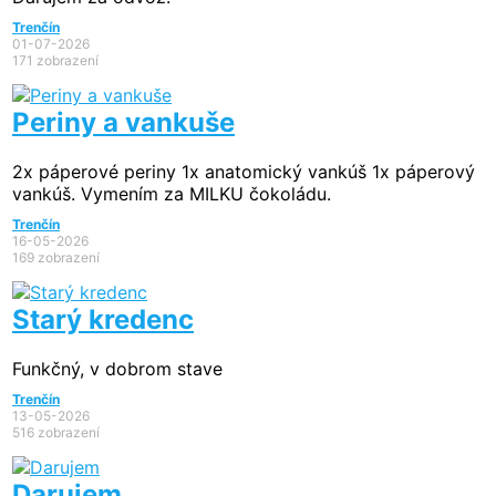
Trenčín
01-07-2026
171 zobrazení
Periny a vankuše
2x páperové periny 1x anatomický vankúš 1x páperový
vankúš. Vymením za MILKU čokoládu.
Trenčín
16-05-2026
169 zobrazení
Starý kredenc
Funkčný, v dobrom stave
Trenčín
13-05-2026
516 zobrazení
Darujem