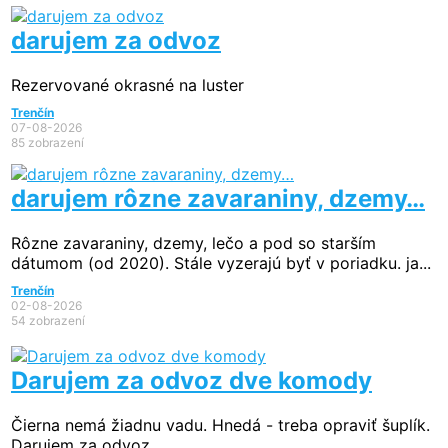
darujem za odvoz
Rezervované
okrasné na luster
Trenčín
07-08-2026
85 zobrazení
darujem rôzne zavaraniny, dzemy…
Rôzne zavaraniny, dzemy, lečo a pod so starším
dátumom (od 2020). Stále vyzerajú byť v poriadku. ja...
Trenčín
02-08-2026
54 zobrazení
Darujem za odvoz dve komody
Čierna nemá žiadnu vadu. Hnedá - treba opraviť šuplík.
Darujem za odvoz.