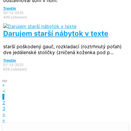
odšťavňoval som v ňom.
Trenčín
20-12-2025
499 zobrazení
Darujem starší nábytok v texte
starší poškodený gauč, rozkladací (roztrhnutý poťah)
dve jedálenské stoličky (zničená koženka pod p...
Trenčín
07-12-2025
638 zobrazení
«
<
1
2
3
>
»