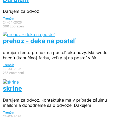
Darujem za odvoz
Trenčín
24-04-2026
300 zobrazení
prehoz - deka na posteľ
darujem tento prehoz na posteľ, ako nový. Má svetlo
hnedú (kapučíno) farbu, veľký aj na posteľ v šír...
Trenčín
12-03-2026
285 zobrazení
skrine
Darujem za odvoz. Kontaktujte ma v prípade záujmu
mailom a dohodneme sa o odvoze. Ďakujem
Trenčín
25-02-2026