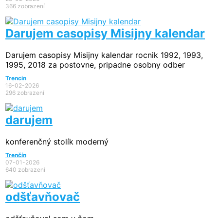
366 zobrazení
Darujem casopisy Misijny kalendar
Darujem casopisy Misijny kalendar rocnik 1992, 1993,
1995, 2018 za postovne, pripadne osobny odber
Trencin
16-02-2026
296 zobrazení
darujem
konferenčný stolík moderný
Trenčín
07-01-2026
640 zobrazení
odšťavňovač