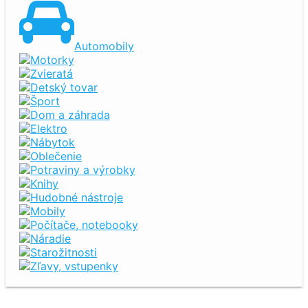
Automobily
Motorky
Zvieratá
Detský tovar
Šport
Dom a záhrada
Elektro
Nábytok
Oblečenie
Potraviny a výrobky
Knihy
Hudobné nástroje
Mobily
Počítače, notebooky
Náradie
Starožitnosti
Zľavy, vstupenky