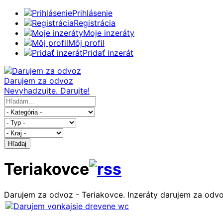
Prihlásenie
Registrácia
Moje inzeráty
Môj profil
Pridať inzerát
Darujem za odvoz
Nevyhadzujte. Darujte!
Hľadaj
Teriakovce
Darujem za odvoz - Teriakovce. Inzeráty darujem za odv