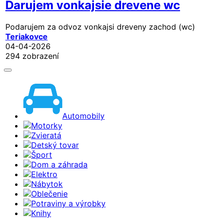
Darujem vonkajsie drevene wc
Podarujem za odvoz vonkajsi dreveny zachod (wc)
Teriakovce
04-04-2026
294 zobrazení
Automobily
Motorky
Zvieratá
Detský tovar
Šport
Dom a záhrada
Elektro
Nábytok
Oblečenie
Potraviny a výrobky
Knihy