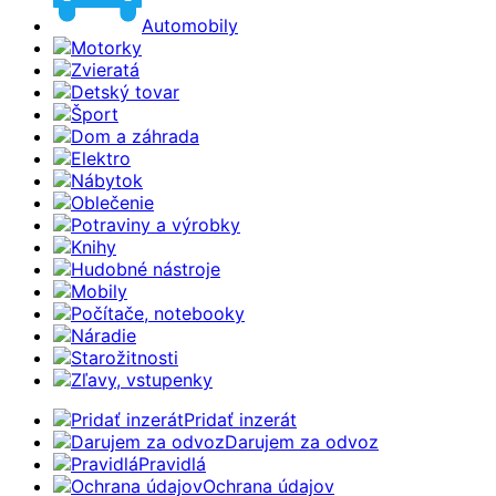
Automobily
Motorky
Zvieratá
Detský tovar
Šport
Dom a záhrada
Elektro
Nábytok
Oblečenie
Potraviny a výrobky
Knihy
Hudobné nástroje
Mobily
Počítače, notebooky
Náradie
Starožitnosti
Zľavy, vstupenky
Pridať inzerát
Darujem za odvoz
Pravidlá
Ochrana údajov