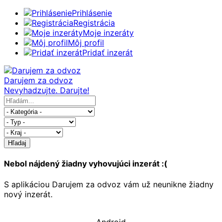
Prihlásenie
Registrácia
Moje inzeráty
Môj profil
Pridať inzerát
Darujem za odvoz
Nevyhadzujte. Darujte!
Hľadaj
Nebol nájdený žiadny vyhovujúci inzerát :(
S aplikáciou Darujem za odvoz vám už neunikne žiadny
nový inzerát.
Android