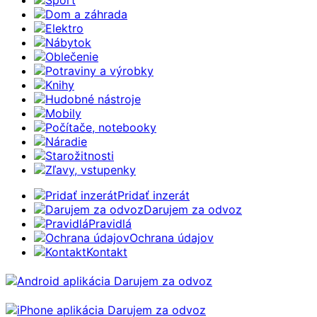
Dom a záhrada
Elektro
Nábytok
Oblečenie
Potraviny a výrobky
Knihy
Hudobné nástroje
Mobily
Počítače, notebooky
Náradie
Starožitnosti
Zľavy, vstupenky
Pridať inzerát
Darujem za odvoz
Pravidlá
Ochrana údajov
Kontakt