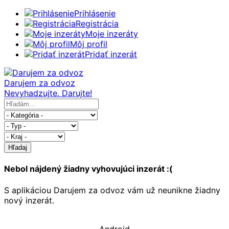
Prihlásenie
Registrácia
Moje inzeráty
Môj profil
Pridať inzerát
Darujem za odvoz
Nevyhadzujte. Darujte!
Hľadaj
Nebol nájdený žiadny vyhovujúci inzerát :(
S aplikáciou Darujem za odvoz vám už neunikne žiadny
nový inzerát.
Android