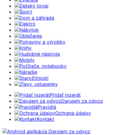
Detský tovar
Šport
Dom a záhrada
Elektro
Nábytok
Oblečenie
Potraviny a výrobky
Knihy
Hudobné nástroje
Mobily
Počítače, notebooky
Náradie
Starožitnosti
Zľavy, vstupenky
Pridať inzerát
Darujem za odvoz
Pravidlá
Ochrana údajov
Kontakt