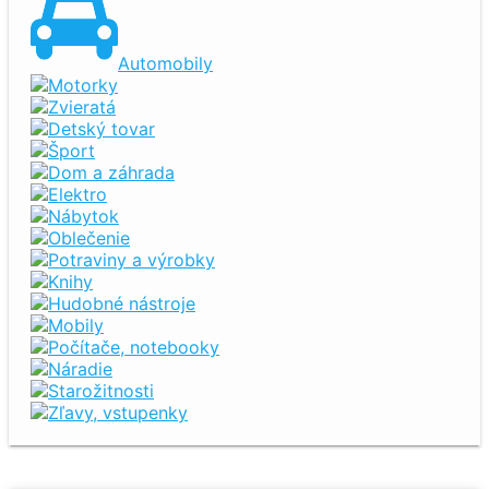
Automobily
Motorky
Zvieratá
Detský tovar
Šport
Dom a záhrada
Elektro
Nábytok
Oblečenie
Potraviny a výrobky
Knihy
Hudobné nástroje
Mobily
Počítače, notebooky
Náradie
Starožitnosti
Zľavy, vstupenky