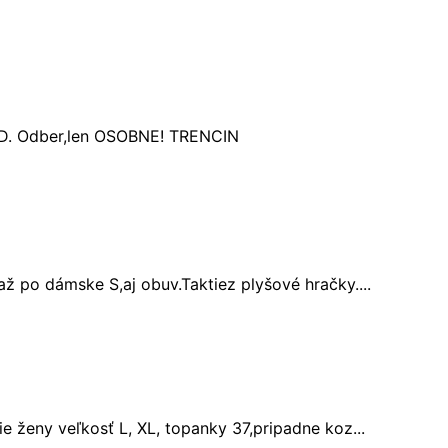
5D. Odber,len OSOBNE! TRENCIN
ž po dámske S,aj obuv.Taktiez plyšové hračky....
 ženy veľkosť L, XL, topanky 37,pripadne koz...