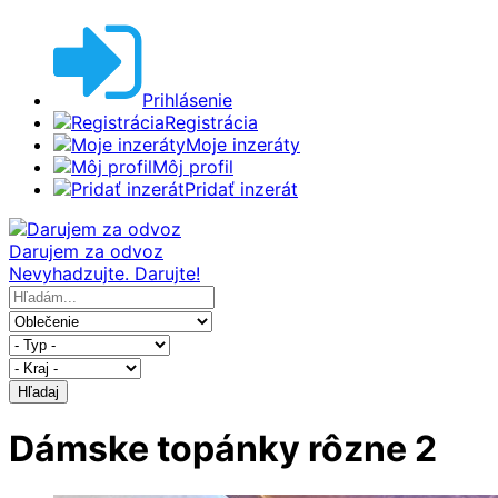
Prihlásenie
Registrácia
Moje inzeráty
Môj profil
Pridať inzerát
Darujem za odvoz
Nevyhadzujte. Darujte!
Hľadaj
Dámske topánky rôzne 2