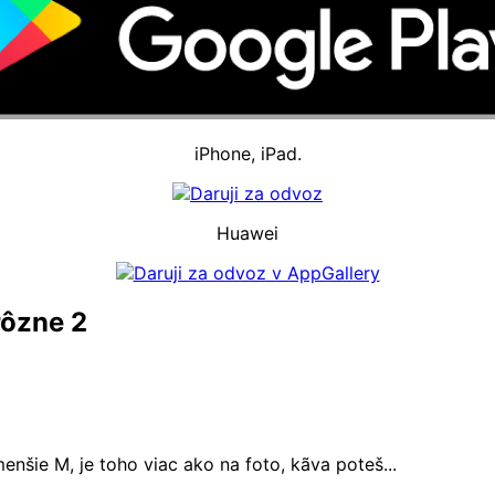
iPhone, iPad.
Huawei
rôzne 2
nšie M, je toho viac ako na foto, kãva poteš...