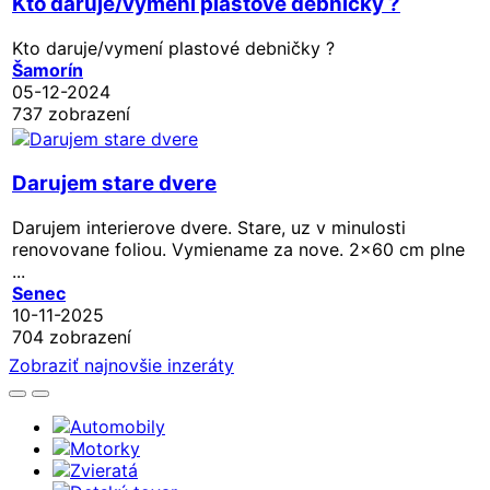
Kto daruje/vymení plastové debničky ?
Kto daruje/vymení plastové debničky ?
Šamorín
05-12-2024
737 zobrazení
Darujem stare dvere
Darujem interierove dvere. Stare, uz v minulosti
renovovane foliou. Vymiename za nove. 2x60 cm plne
...
Senec
10-11-2025
704 zobrazení
Zobraziť najnovšie inzeráty
Automobily
Motorky
Zvieratá