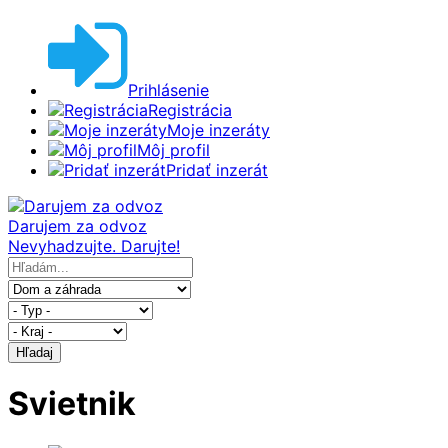
Prihlásenie
Registrácia
Moje inzeráty
Môj profil
Pridať inzerát
Darujem za odvoz
Nevyhadzujte. Darujte!
Hľadaj
Svietnik