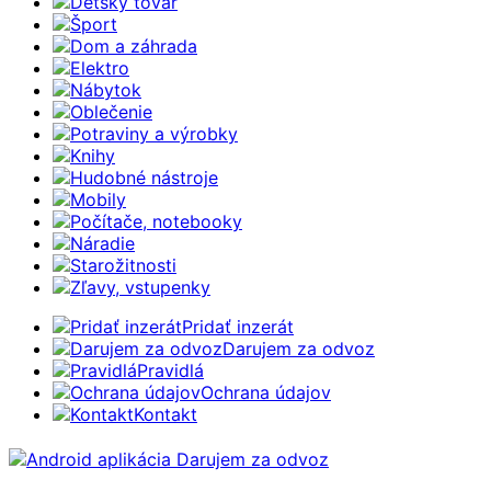
Detský tovar
Šport
Dom a záhrada
Elektro
Nábytok
Oblečenie
Potraviny a výrobky
Knihy
Hudobné nástroje
Mobily
Počítače, notebooky
Náradie
Starožitnosti
Zľavy, vstupenky
Pridať inzerát
Darujem za odvoz
Pravidlá
Ochrana údajov
Kontakt