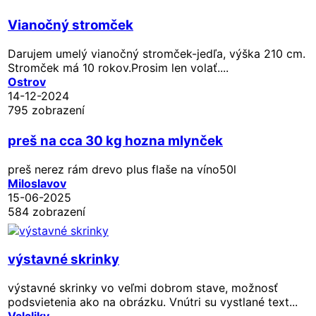
Vianočný stromček
Darujem umelý vianočný stromček-jedľa, výška 210 cm.
Stromček má 10 rokov.Prosim len volať....
Ostrov
14-12-2024
795 zobrazení
preš na cca 30 kg hozna mlynček
preš nerez rám drevo plus flaše na víno50l
Miloslavov
15-06-2025
584 zobrazení
výstavné skrinky
výstavné skrinky vo veľmi dobrom stave, možnosť
podsvietenia ako na obrázku. Vnútri su vystlané text...
Valaliky