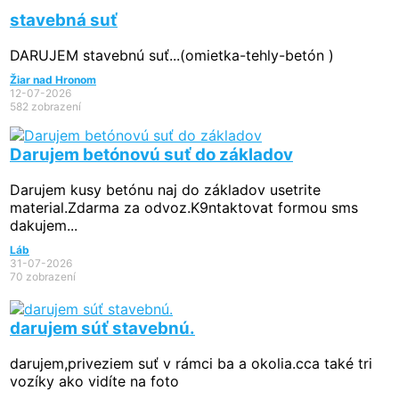
stavebná suť
DARUJEM stavebnú suť...(omietka-tehly-betón )
Žiar nad Hronom
12-07-2026
582 zobrazení
Darujem betónovú suť do základov
Darujem kusy betónu naj do základov usetrite
material.Zdarma za odvoz.K9ntaktovat formou sms
dakujem...
Láb
31-07-2026
70 zobrazení
darujem súť stavebnú.
darujem,priveziem suť v rámci ba a okolia.cca také tri
vozíky ako vidíte na foto