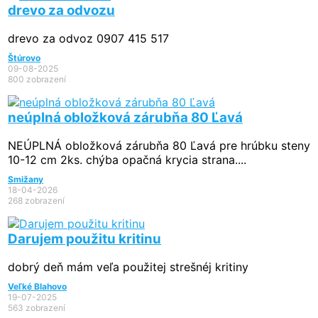
drevo za odvozu
drevo za odvoz 0907 415 517
Štúrovo
09-08-2025
800 zobrazení
neúplná obložková zárubňa 80 Ľavá
NEÚPLNÁ obložková zárubňa 80 Ľavá pre hrúbku steny
10-12 cm 2ks. chýba opačná krycia strana....
Smižany
18-04-2026
268 zobrazení
Darujem použitu kritinu
dobrý deň mám veľa použitej strešnéj kritiny
Veľké Blahovo
19-07-2025
563 zobrazení