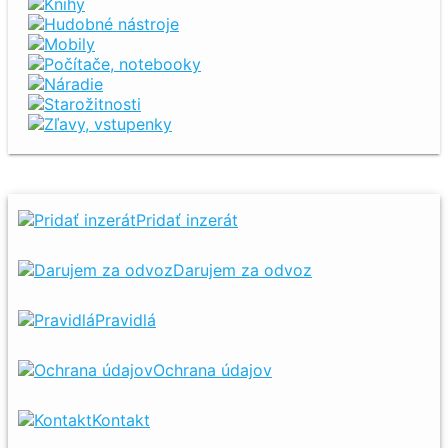
Knihy
Hudobné nástroje
Mobily
Počítače, notebooky
Náradie
Starožitnosti
Zľavy, vstupenky
Pridať inzerát
Darujem za odvoz
Pravidlá
Ochrana údajov
Kontakt