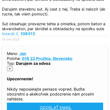
Darujem stavebnu sut. Aj cast z nej. Treba si nalozit (ak
rucne, tak viem pomoct).
Sut obsahuje: prevazne tehla a omietka, potom beton a
skvarobeton, par skridiel a obkladacky na spodku sute
Inzerát č.
108313
15-04-2025
Meno:
Jan
Poloha:
018 22 Pružina, Slovensko
Typ:
Darujem za odvoz
×
Upozornenie!
Nikdy neposielajte peniaze vopred. Buďte
obozretní a akékoľvek podozrenie nám prosím
nahláste.
ODOSLAŤ EMAIL