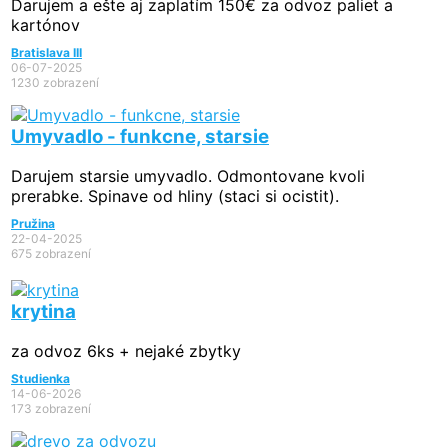
Darujem a ešte aj zaplatím 150€ za odvoz paliet a
kartónov
Bratislava III
06-07-2025
1230 zobrazení
Umyvadlo - funkcne, starsie
Darujem starsie umyvadlo. Odmontovane kvoli
prerabke. Spinave od hliny (staci si ocistit).
Pružina
22-04-2025
675 zobrazení
krytina
za odvoz 6ks + nejaké zbytky
Studienka
14-06-2026
173 zobrazení