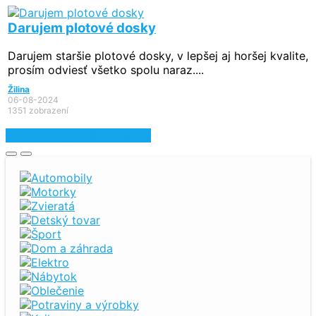
Darujem plotové dosky
Darujem staršie plotové dosky, v lepšej aj horšej kvalite,
prosím odviesť všetko spolu naraz....
Žilina
06-08-2024
1351 zobrazení
Zobraziť najnovšie inzeráty
Automobily
Motorky
Zvieratá
Detský tovar
Šport
Dom a záhrada
Elektro
Nábytok
Oblečenie
Potraviny a výrobky