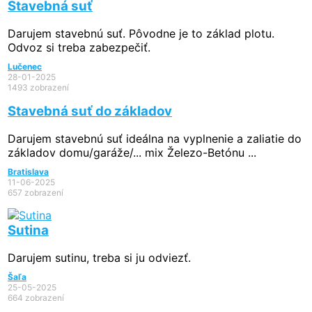
Stavebná suť
Darujem stavebnú suť. Pôvodne je to základ plotu.
Odvoz si treba zabezpečiť.
Lučenec
28-01-2025
1493 zobrazení
Stavebná suť do základov
Darujem stavebnú suť ideálna na vyplnenie a zaliatie do
základov domu/garáže/... mix Železo-Betónu ...
Bratislava
11-06-2025
657 zobrazení
Sutina
Darujem sutinu, treba si ju odviezť.
Šaľa
25-05-2025
664 zobrazení