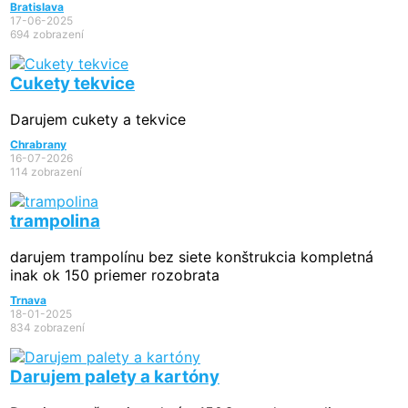
Bratislava
17-06-2025
694 zobrazení
Cukety tekvice
Darujem cukety a tekvice
Chrabrany
16-07-2026
114 zobrazení
trampolina
darujem trampolínu bez siete konštrukcia kompletná
inak ok 150 priemer rozobrata
Trnava
18-01-2025
834 zobrazení
Darujem palety a kartóny