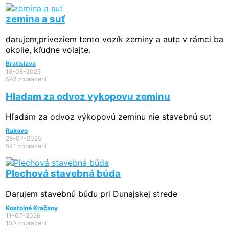
zemina a suť
darujem,priveziem tento vozík zeminy a aute v rámci ba
okolie, kľudne volajte.
Bratislava
18-08-2025
592 zobrazení
Hladam za odvoz vykopovu zeminu
Hľadám za odvoz výkopovú zeminu nie stavebnú sut
Rakovo
28-07-2025
541 zobrazení
Plechová stavebná búda
Darujem stavebnú búdu pri Dunajskej strede
Kostolné Kračany
11-07-2026
150 zobrazení