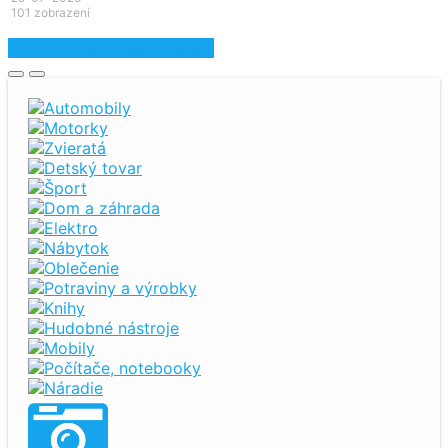
101 zobrazení
Zobraziť najnovšie inzeráty
Automobily
Motorky
Zvieratá
Detský tovar
Šport
Dom a záhrada
Elektro
Nábytok
Oblečenie
Potraviny a výrobky
Knihy
Hudobné nástroje
Mobily
Počítače, notebooky
Náradie