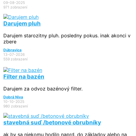
09-08-2025
971 zobrazení
Darujem pluh
Darujem starozitny pluh. posledny pokus. inak akonci v
zbere
Dúbravica
13-07-2026
559 zobrazení
Filter na bazén
Darujem za odvoz bazénový filter.
Dobrá Niva
10-10-2025
980 zobrazení
stavebná suď /betonové obrubníky
ak by sa niekomu hodilo naprd. do základov alebo na