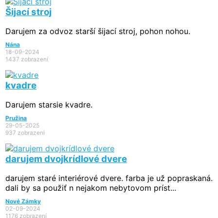
Šijací stroj
Darujem za odvoz starší šijací stroj, pohon nohou.
Nána
18-09-2024
1437 zobrazení
kvadre
Darujem starsie kvadre.
Pružina
29-05-2025
937 zobrazení
darujem dvojkrídlové dvere
darujem staré interiérové dvere. farba je už popraskaná.
dali by sa použiť n nejakom nebytovom príst...
Nové Zámky
02-09-2024
1176 zobrazení