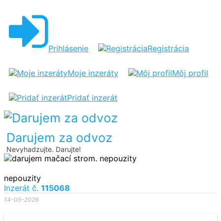
DARUJEM
MAČACÍ
STROM
Prihlásenie
Registrácia
Moje inzeráty
Môj profil
Pridať inzerát
Darujem za odvoz
Nevyhadzujte. Darujte!
nepouzity
Inzerát č.
115068
14-05-2026