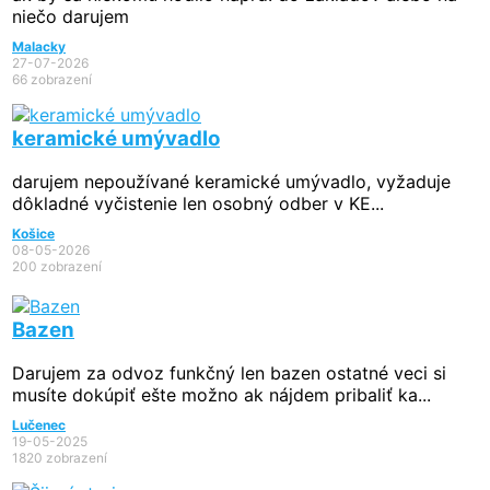
niečo darujem
Malacky
27-07-2026
66 zobrazení
keramické umývadlo
darujem nepoužívané keramické umývadlo, vyžaduje
dôkladné vyčistenie len osobný odber v KE...
Košice
08-05-2026
200 zobrazení
Bazen
Darujem za odvoz funkčný len bazen ostatné veci si
musíte dokúpiť ešte možno ak nájdem pribaliť ka...
Lučenec
19-05-2025
1820 zobrazení