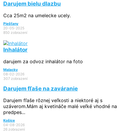
Darujem bielu dlazbu
Cca 25m2 na umelecke ucely.
Piešťany
20-05-2025
850 zobrazení
Inhalátor
darujem za odvoz inhalátor na foto
Malacky
08-02-2026
307 zobrazení
Darujem fľaše na zaváranie
Darujem fľaše rôznej veľkosti a niektoré aj s
uzáverom.Mám aj kvetináče malé veľké vhodné na
predpes...
Košice
04-08-2026
26 zobrazení