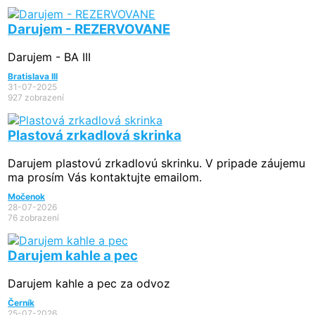
Darujem - REZERVOVANE
Darujem - BA III
Bratislava III
31-07-2025
927 zobrazení
Plastová zrkadlová skrinka
Darujem plastovú zrkadlovú skrinku. V pripade záujemu
ma prosím Vás kontaktujte emailom.
Močenok
28-07-2026
76 zobrazení
Darujem kahle a pec
Darujem kahle a pec za odvoz
Černík
25-07-2026