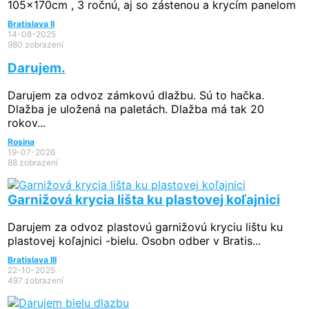
105x170cm , 3 ročnú, aj so zástenou a krycím panelom
Bratislava II
14-08-2025
980 zobrazení
Darujem.
Darujem za odvoz zámkovú dlažbu. Sú to hačka.
Dlažba je uložená na paletách. Dlažba má tak 20
rokov...
Rosina
19-07-2026
88 zobrazení
Garnižová krycia lišta ku plastovej koľajnici
Darujem za odvoz plastovú garnižovú kryciu lištu ku
plastovej koľajnici -bielu. Osobn odber v Bratis...
Bratislava III
22-10-2025
497 zobrazení