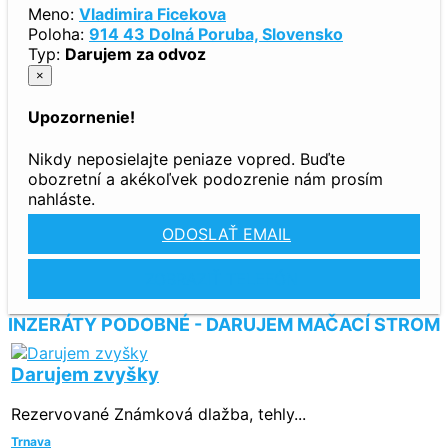
Meno:
Vladimira Ficekova
Poloha:
914 43 Dolná Poruba, Slovensko
Typ:
Darujem za odvoz
×
Upozornenie!
Nikdy neposielajte peniaze vopred. Buďte
obozretní a akékoľvek podozrenie nám prosím
nahláste.
ODOSLAŤ EMAIL
ZOBRAZIŤ TELEFÓN
INZERÁTY PODOBNÉ - DARUJEM MAČACÍ STROM
Darujem zvyšky
Rezervované
Známková dlažba, tehly...
Trnava