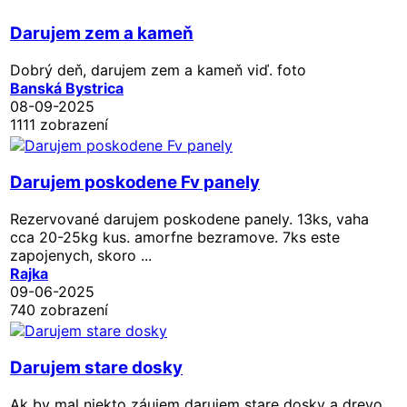
Darujem zem a kameň
Dobrý deň, darujem zem a kameň viď. foto
Banská Bystrica
08-09-2025
1111 zobrazení
Darujem poskodene Fv panely
Rezervované
darujem poskodene panely. 13ks, vaha
cca 20-25kg kus. amorfne bezramove. 7ks este
zapojenych, skoro ...
Rajka
09-06-2025
740 zobrazení
Darujem stare dosky
Ak by mal niekto záujem darujem stare dosky a drevo