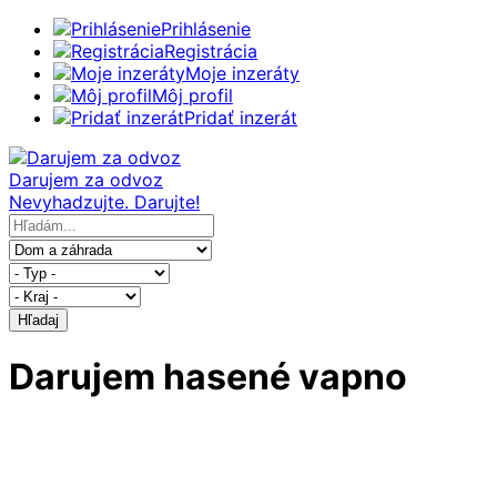
Prihlásenie
Registrácia
Moje inzeráty
Môj profil
Pridať inzerát
Darujem za odvoz
Nevyhadzujte. Darujte!
Hľadaj
Darujem hasené vapno