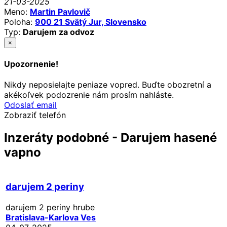
21-03-2025
Meno:
Martin Pavlovič
Poloha:
900 21 Svätý Jur, Slovensko
Typ:
Darujem za odvoz
×
Upozornenie!
Nikdy neposielajte peniaze vopred. Buďte obozretní a
akékoľvek podozrenie nám prosím nahláste.
Odoslať email
Zobraziť telefón
Inzeráty podobné - Darujem hasené
vapno
darujem 2 periny
darujem 2 periny hrube
Bratislava-Karlova Ves