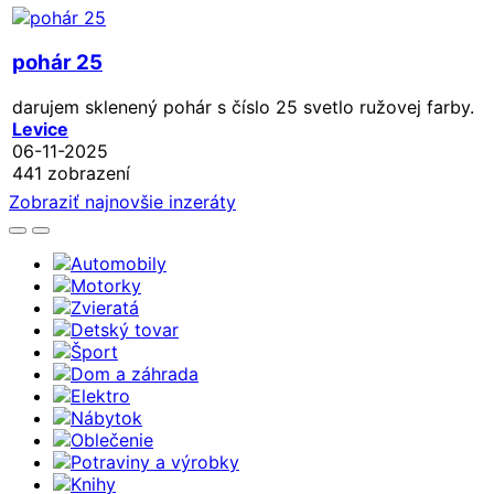
pohár 25
darujem sklenený pohár s číslo 25 svetlo ružovej farby.
Levice
06-11-2025
441 zobrazení
Zobraziť najnovšie inzeráty
Automobily
Motorky
Zvieratá
Detský tovar
Šport
Dom a záhrada
Elektro
Nábytok
Oblečenie
Potraviny a výrobky
Knihy