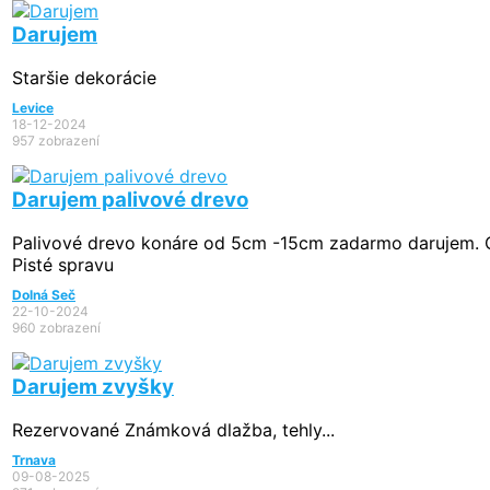
Darujem
Staršie dekorácie
Levice
18-12-2024
957 zobrazení
Darujem palivové drevo
Palivové drevo konáre od 5cm -15cm zadarmo darujem. 
Pisté spravu
Dolná Seč
22-10-2024
960 zobrazení
Darujem zvyšky
Rezervované
Známková dlažba, tehly...
Trnava
09-08-2025