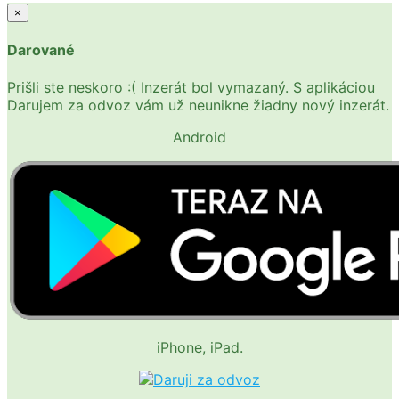
×
Darované
Prišli ste neskoro :( Inzerát bol vymazaný. S aplikáciou
Darujem za odvoz vám už neunikne žiadny nový inzerát.
Android
iPhone, iPad.