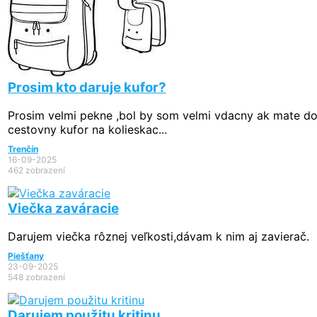
Prosim kto daruje kufor?
Prosim velmi pekne ,bol by som velmi vdacny ak mate d
cestovny kufor na kolieskac...
Trenčín
16-09-2025
462 zobrazení
Viečka zaváracie
Darujem viečka rôznej veľkosti,dávam k nim aj zavierač.
Piešťany
23-09-2025
548 zobrazení
Darujem použitu kritinu