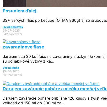
Posuniem ďalej
33+ veľkých fliaš po kečupe (OTMA 860g) aj so šrubova
Hviezdoslavov
24-07-2025
542 zobrazení
zavaraninove flase
darujem cca 30 ks fľaše na zavaraniny s úzkym krkom aj 
sú od jablkové výživy z ka...
Veľká Mača
13-06-2025
601 zobrazení
Darujem zaváracie poháre a viečka menšej veľk
Darujem zaváracie poháre približne 120 kusov s twist vi
veľkosti od 150 ml do 300 ml za...