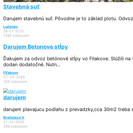
Stavebná suť
Darujem stavebnú suť. Pôvodne je to základ plotu. Odvoz 
Lučenec
28-01-2025
1492 zobrazení
Darujem Betonove stĺpy
Ďakujem za odvoz betónové stĺpy vo Filakove. Slúžili na v
dodan dodatočné. Nutn...
Fiľakovo
07-04-2026
228 zobrazení
darujem
darujem plavajucu podlahu z prevadzky,cca 30m2 treba s
Bratislava V
27-02-2026
399 zobrazení