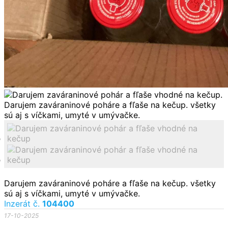
Darujem zaváraninové poháre a fľaše na kečup. všetky
sú aj s víčkami, umyté v umývačke.
Inzerát č.
104400
17-10-2025