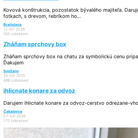
Kovová konštrukcia, pozostatok bývalého majiteľa. Daru
fotkach, s drevom, rebríkom ho...
Bratislava
12-07-2026
193 zobrazení
Zháňam sprchovy box
Zháňam sprchovy box na chatu za symbolickú cenu prip
Ďakujem
Smižany
25-09-2025
488 zobrazení
ihlicnate konare za odvoz
Darujem ihlicnate konare za odvoz-cerstvo odrezane-vho
Čakajovce
07-04-2026
170 zobrazení