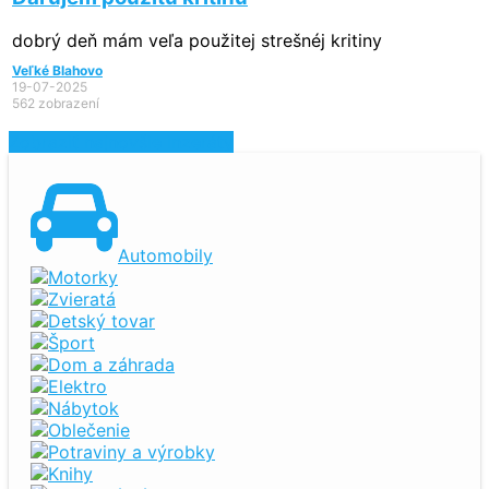
dobrý deň mám veľa použitej strešnéj kritiny
Veľké Blahovo
19-07-2025
562 zobrazení
Zobraziť najnovšie inzeráty
Automobily
Motorky
Zvieratá
Detský tovar
Šport
Dom a záhrada
Elektro
Nábytok
Oblečenie
Potraviny a výrobky
Knihy