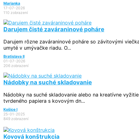
Marianka
17-07-2026
110 zobrazení
Darujem čisté zaváraninové poháre
Darujem rôzne zaváraninové poháre so závitovými viečkam
umyté v umývačke riadu. O...
Bratislava II
01-07-2026
206 zobrazení
Nádobky na suché skladovanie
Nádobky na suché skladovanie alebo na kreatívne vyžiti
tvrdeného papiera s kovovým dn...
Košice I
25-01-2025
849 zobrazení
Kovová konštrukcia