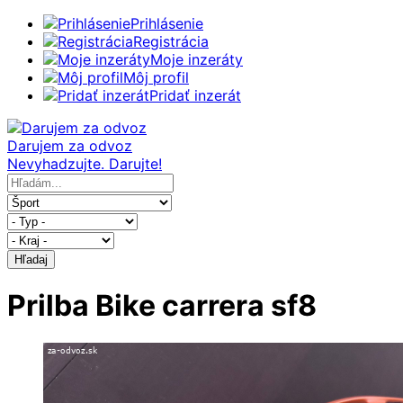
Prihlásenie
Registrácia
Moje inzeráty
Môj profil
Pridať inzerát
Darujem za odvoz
Nevyhadzujte. Darujte!
Hľadaj
Prilba Bike carrera sf8