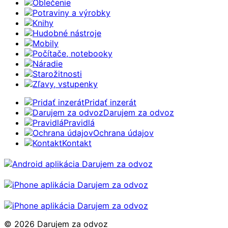
Oblečenie
Potraviny a výrobky
Knihy
Hudobné nástroje
Mobily
Počítače, notebooky
Náradie
Starožitnosti
Zľavy, vstupenky
Pridať inzerát
Darujem za odvoz
Pravidlá
Ochrana údajov
Kontakt
© 2026 Darujem za odvoz