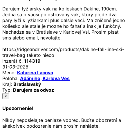
Darujem lyžiarsky vak na kolieskach Dakine, 190cm.
Jedna sa o vacsi polostrovany vak, ktory pojde dva
pary lyži s lyžiarkami plus dalsie veci. Ma zničené jedno
koliesko ale stale je mozne ho ťahať a inak je funkčný.
Nachadza sa v Bratislave v Karlovej Vsi. Prosim pisat
sms alebo email, nevolajte.
https://ridgeandriver.com/products/dakine-fall-line-ski-
travel-bag taketo nieco
Inzerát č.
114319
31-03-2026
Meno:
Katarina Lacova
Poloha:
Adámiho, Karlova Ves
Kraj:
Bratislavský
Typ:
Darujem za odvoz
×
Upozornenie!
Nikdy neposielajte peniaze vopred. Buďte obozretní a
akékoľvek podozrenie nám prosím nahláste.