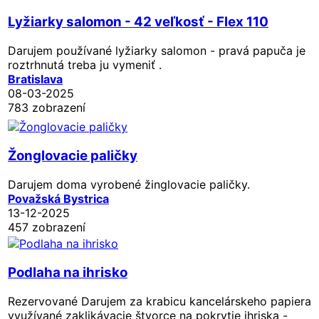
Lyžiarky salomon - 42 veľkosť - Flex 110
Darujem používané lyžiarky salomon - pravá papuča je
roztrhnutá treba ju vymeniť .
Bratislava
08-03-2025
783 zobrazení
Žonglovacie paličky
Darujem doma vyrobené žinglovacie paličky.
Považská Bystrica
13-12-2025
457 zobrazení
Podlaha na ihrisko
Rezervované
Darujem za krabicu kancelárskeho papiera
využívané zaklikávacie štvorce na pokrytie ihriska -