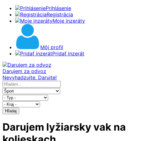
Prihlásenie
Registrácia
Moje inzeráty
Môj profil
Pridať inzerát
Darujem za odvoz
Nevyhadzujte. Darujte!
Hľadaj
Darujem lyžiarsky vak na
kolieskach