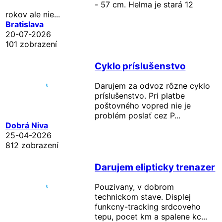
- 57 cm. Helma je stará 12
rokov ale nie...
Bratislava
20-07-2026
101 zobrazení
Cyklo príslušenstvo
Darujem za odvoz rôzne cyklo
príslušenstvo. Pri platbe
poštovného vopred nie je
problém poslať cez P...
Dobrá Niva
25-04-2026
812 zobrazení
Darujem elipticky trenazer
Pouzivany, v dobrom
technickom stave. Displej
funkcny-tracking srdcoveho
tepu, pocet km a spalene kc...