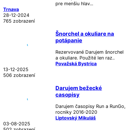
pre menšiu hlav...
Trnava
28-12-2024
765 zobrazení
Šnorchel a okuliare na
potápanie
Rezervované
Darujem šnorchel
a okuliare. Použité len raz..
Považská Bystrica
13-12-2025
506 zobrazení
Darujem bežecké
casopisy
Darujem časopisy Run a RunGo,
rocniky 2016-2020
Liptovský Mikuláš
03-08-2025
502 zobrazení