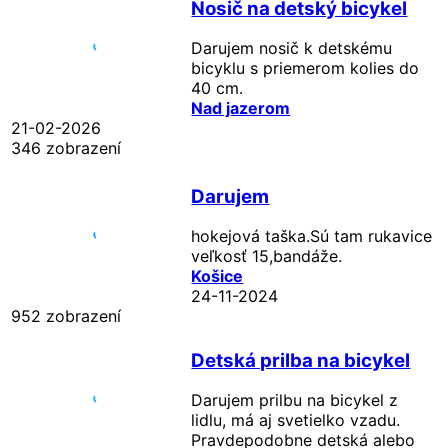
Nosič na detský bicykel
Darujem nosič k detskému
bicyklu s priemerom kolies do
40 cm.
Nad jazerom
21-02-2026
346 zobrazení
Darujem
hokejová taška.Sú tam rukavice
veľkosť 15,bandáže.
Košice
24-11-2024
952 zobrazení
Detská prilba na bicykel
Darujem prilbu na bicykel z
lidlu, má aj svetielko vzadu.
Pravdepodobne detská alebo