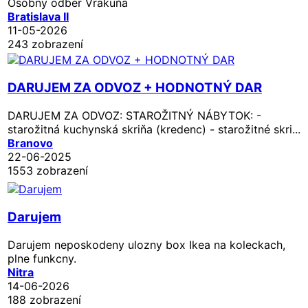
Osobny odber Vrakuňa
Bratislava II
11-05-2026
243 zobrazení
DARUJEM ZA ODVOZ + HODNOTNÝ DAR
DARUJEM ZA ODVOZ: STAROŽITNÝ NÁBYTOK: -
starožitná kuchynská skriňa (kredenc) - starožitné skri...
Branovo
22-06-2025
1553 zobrazení
Darujem
Darujem neposkodeny ulozny box Ikea na koleckach,
plne funkcny.
Nitra
14-06-2026
188 zobrazení