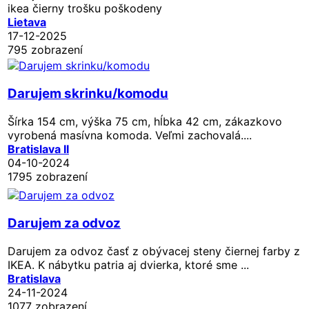
ikea čierny trošku poškodeny
Lietava
17-12-2025
795 zobrazení
Darujem skrinku/komodu
Šírka 154 cm, výška 75 cm, hĺbka 42 cm, zákazkovo
vyrobená masívna komoda. Veľmi zachovalá....
Bratislava II
04-10-2024
1795 zobrazení
Darujem za odvoz
Darujem za odvoz časť z obývacej steny čiernej farby z
IKEA. K nábytku patria aj dvierka, ktoré sme ...
Bratislava
24-11-2024
1077 zobrazení