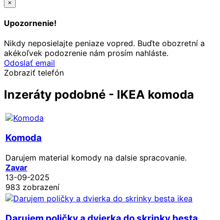
×
Upozornenie!
Nikdy neposielajte peniaze vopred. Buďte obozretní a
akékoľvek podozrenie nám prosím nahláste.
Odoslať email
Zobraziť telefón
Inzeráty podobné - IKEA komoda
Komoda
Darujem material komody na dalsie spracovanie.
Zavar
13-09-2025
983 zobrazení
Darujem poličky a dvierka do skrinky besta