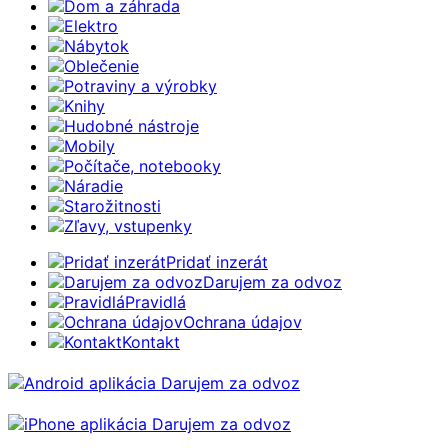
Dom a záhrada
Elektro
Nábytok
Oblečenie
Potraviny a výrobky
Knihy
Hudobné nástroje
Mobily
Počítače, notebooky
Náradie
Starožitnosti
Zľavy, vstupenky
Pridať inzerát
Darujem za odvoz
Pravidlá
Ochrana údajov
Kontakt