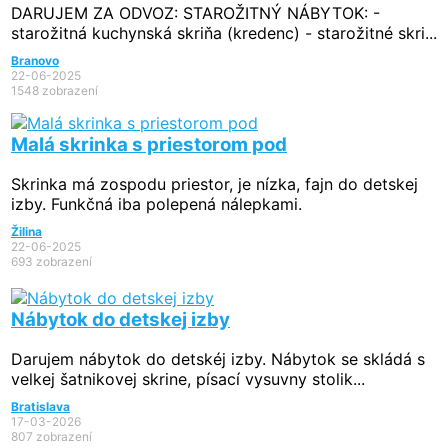
DARUJEM ZA ODVOZ: STAROŽITNÝ NÁBYTOK: -
starožitná kuchynská skriňa (kredenc) - starožitné skri...
Branovo
22-06-2025
1548 zobrazení
Malá skrinka s priestorom pod
Skrinka má zospodu priestor, je nízka, fajn do detskej
izby. Funkčná iba polepená nálepkami.
Žilina
22-06-2025
693 zobrazení
Nábytok do detskej izby
Darujem nábytok do detskéj izby. Nábytok se skládá s
velkej šatnikovej skrine, písací vysuvny stolik...
Bratislava
17-03-2026
807 zobrazení