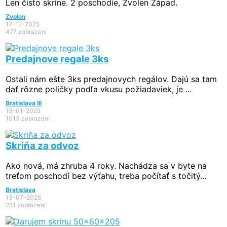
Len čisto skrine. 2 poschodie, Zvolen Západ.
Zvolen
17-12-2025
477 zobrazení
Predajnove regale 3ks
Ostali nám ešte 3ks predajnovych regálov. Dajú sa tam
dať rôzne poličky podľa vkusu požiadaviek, je ...
Bratislava III
13-01-2025
1013 zobrazení
Skriňa za odvoz
Ako nová, má zhruba 4 roky. Nachádza sa v byte na
treťom poschodí bez výťahu, treba počítať s točitý...
Bratislava
13-07-2026
251 zobrazení