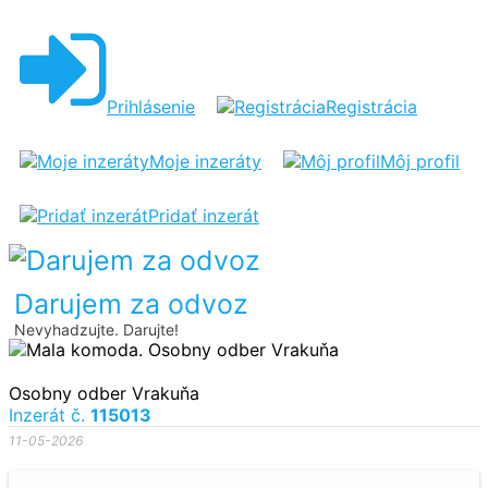
MALA
KOMODA
Prihlásenie
Registrácia
Moje inzeráty
Môj profil
Pridať inzerát
Darujem za odvoz
Nevyhadzujte. Darujte!
Osobny odber Vrakuňa
Inzerát č.
115013
11-05-2026