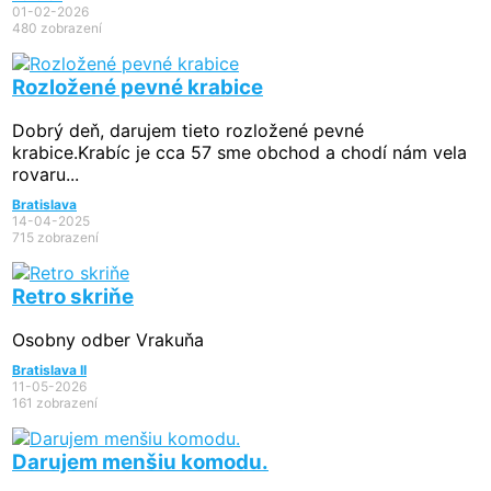
01-02-2026
480 zobrazení
Rozložené pevné krabice
Dobrý deň, darujem tieto rozložené pevné
krabice.Krabíc je cca 57 sme obchod a chodí nám vela
rovaru...
Bratislava
14-04-2025
715 zobrazení
Retro skriňe
Osobny odber Vrakuňa
Bratislava II
11-05-2026
161 zobrazení
Darujem menšiu komodu.