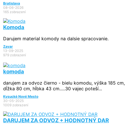
Bratislava
08-06-2026
165 zobrazení
Komoda
Darujem material komody na dalsie spracovanie.
Zavar
13-09-2025
979 zobrazení
komoda
darujem za odvoz čierno - bielu komodu, výška 185 cm,
dĺžka 80 cm, hĺbka 43 cm.....30 vajec poteší...
Kysucké Nové Mesto
30-05-2025
1009 zobrazení
DARUJEM ZA ODVOZ + HODNOTNÝ DAR