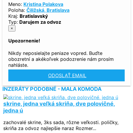
Meno:
Kristina Polakova
Poloha:
Čiližská, Bratislava
Kraj:
Bratislavský
Typ:
Darujem za odvoz
×
Upozornenie!
Nikdy neposielajte peniaze vopred. Buďte
obozretní a akékoľvek podozrenie nám prosím
nahláste.
ODOSLAŤ EMAIL
INZERÁTY PODOBNÉ - MALA KOMODA
skrine, jedna veľká skriňa, dve polovičné,
jedna ú
zachovalé skrine, 3ks sada, rôzne veľkosti. poličky,
skriňa za odvoz najlepšie naraz Rozmer...