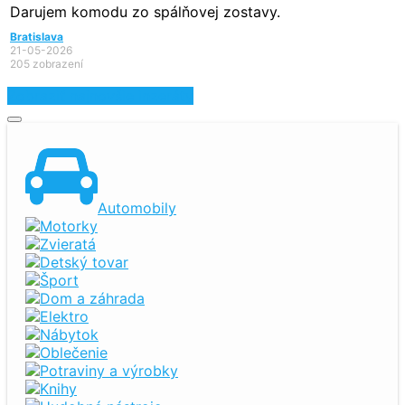
Darujem komodu zo spálňovej zostavy.
Bratislava
21-05-2026
205 zobrazení
Zobraziť najnovšie inzeráty
Automobily
Motorky
Zvieratá
Detský tovar
Šport
Dom a záhrada
Elektro
Nábytok
Oblečenie
Potraviny a výrobky
Knihy