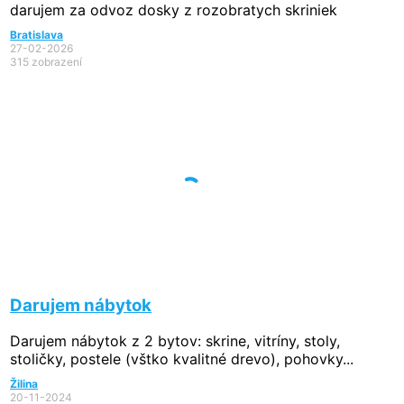
darujem za odvoz dosky z rozobratych skriniek
Bratislava
27-02-2026
315 zobrazení
Darujem nábytok
Darujem nábytok z 2 bytov: skrine, vitríny, stoly,
stoličky, postele (vštko kvalitné drevo), pohovky...
Žilina
20-11-2024