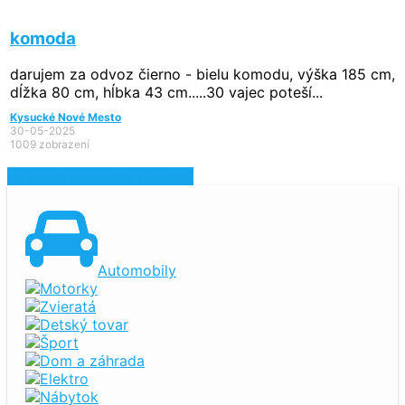
komoda
darujem za odvoz čierno - bielu komodu, výška 185 cm,
dĺžka 80 cm, hĺbka 43 cm.....30 vajec poteší...
Kysucké Nové Mesto
30-05-2025
1009 zobrazení
Zobraziť najnovšie inzeráty
Automobily
Motorky
Zvieratá
Detský tovar
Šport
Dom a záhrada
Elektro
Nábytok