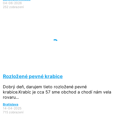
04-06-2026
252 zobrazení
Rozložené pevné krabice
Dobrý deň, darujem tieto rozložené pevné
krabice.Krabíc je cca 57 sme obchod a chodí nám vela
rovaru...
Bratislava
14-04-2025
715 zobrazení