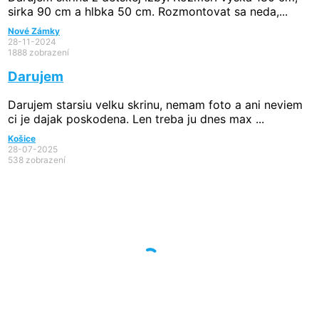
sirka 90 cm a hlbka 50 cm. Rozmontovat sa neda,...
Nové Zámky
28-11-2024
1888 zobrazení
Darujem
Darujem starsiu velku skrinu, nemam foto a ani neviem
ci je dajak poskodena. Len treba ju dnes max ...
Košice
28-07-2025
538 zobrazení