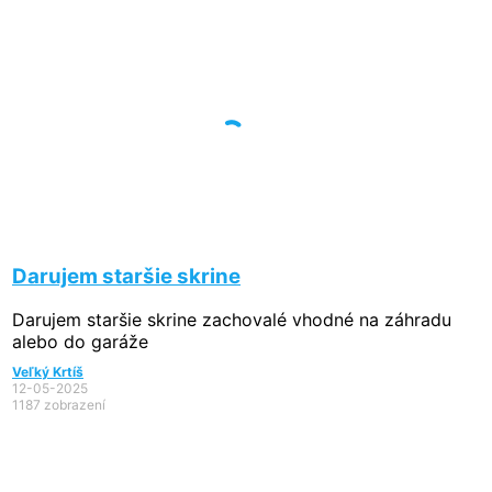
Darujem staršie skrine
Darujem staršie skrine zachovalé vhodné na záhradu
alebo do garáže
Veľký Krtíš
12-05-2025
1187 zobrazení