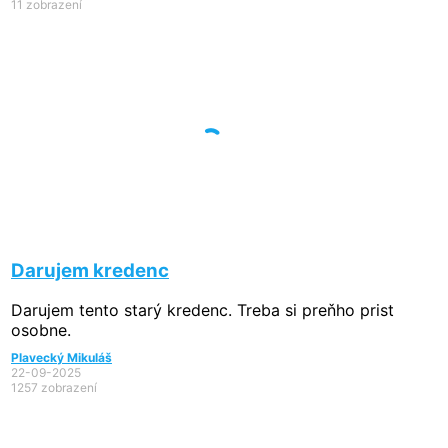
11 zobrazení
Darujem kredenc
Darujem tento starý kredenc. Treba si preňho prist
osobne.
Plavecký Mikuláš
22-09-2025
1257 zobrazení