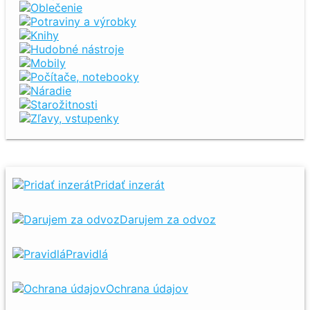
Oblečenie
Potraviny a výrobky
Knihy
Hudobné nástroje
Mobily
Počítače, notebooky
Náradie
Starožitnosti
Zľavy, vstupenky
Pridať inzerát
Darujem za odvoz
Pravidlá
Ochrana údajov