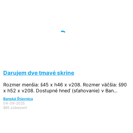
Darujem dve tmavé skrine
Rozmer menšia: š45 x h46 x v208. Rozmer väčšia: š90
x h52 x v208. Dostupné hneď (sťahovanie) v Ban...
Banská Štiavnica
04-09-2025
885 zobrazení