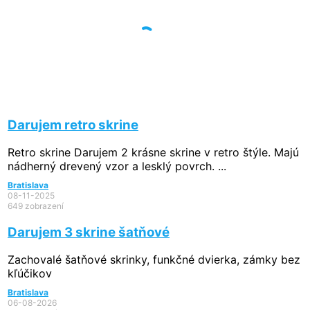
Darujem retro skrine
Retro skrine Darujem 2 krásne skrine v retro štýle. Majú
nádherný drevený vzor a lesklý povrch. ...
Bratislava
08-11-2025
649 zobrazení
Darujem 3 skrine šatňové
Zachovalé šatňové skrinky, funkčné dvierka, zámky bez
kľúčikov
Bratislava
06-08-2026