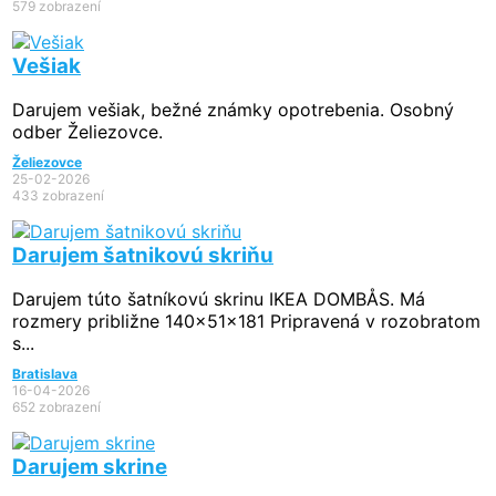
579 zobrazení
Vešiak
Darujem vešiak, bežné známky opotrebenia. Osobný
odber Želiezovce.
Želiezovce
25-02-2026
433 zobrazení
Darujem šatnikovú skriňu
Darujem túto šatníkovú skrinu IKEA DOMBÅS. Má
rozmery približne 140x51x181 Pripravená v rozobratom
s...
Bratislava
16-04-2026
652 zobrazení
Darujem skrine