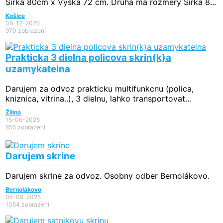
Šírka 80cm x Výška 72 cm. Druhá má rozmery Šírka 8...
Košice
06-12-2025
970 zobrazení
Prakticka 3 dielna policova skrin(k)a
uzamykatelna
Darujem za odvoz prakticku multifunkcnu (polica,
kniznica, vitrina..), 3 dielnu, lahko transportovat...
Žilina
15-06-2025
855 zobrazení
Darujem skrine
Darujem skrine za odvoz. Osobny odber Bernolákovo.
Bernolákovo
05-09-2025
1054 zobrazení