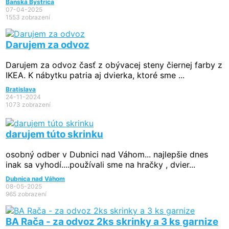
Banská Bystrica
07-04-2025
1553 zobrazení
Darujem za odvoz
Darujem za odvoz časť z obývacej steny čiernej farby z
IKEA. K nábytku patria aj dvierka, ktoré sme ...
Bratislava
24-11-2024
1073 zobrazení
darujem túto skrinku
osobný odber v Dubnici nad Váhom... najlepšie dnes
inak sa vyhodí....používali sme na hračky , dvier...
Dubnica nad Váhom
08-05-2025
965 zobrazení
BA Rača - za odvoz 2ks skrinky a 3 ks garnize