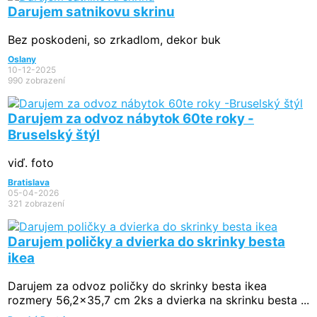
Darujem satnikovu skrinu
Bez poskodeni, so zrkadlom, dekor buk
Oslany
10-12-2025
990 zobrazení
Darujem za odvoz nábytok 60te roky -
Bruselský štýl
viď. foto
Bratislava
05-04-2026
321 zobrazení
Darujem poličky a dvierka do skrinky besta
ikea
Darujem za odvoz poličky do skrinky besta ikea
rozmery 56,2x35,7 cm 2ks a dvierka na skrinku besta ...