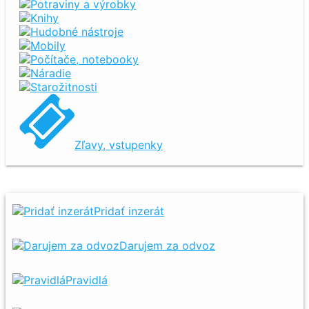
Potraviny a výrobky
Knihy
Hudobné nástroje
Mobily
Počítače, notebooky
Náradie
Starožitnosti
Zľavy, vstupenky
Pridať inzerát
Darujem za odvoz
Pravidlá