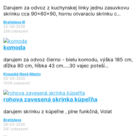
Darujem za odvoz z kuchynskej linky jednu zasuvkovu
skrinku cca 90x60x90, hornu otvaraciu skrinku c...
Bratislava III
23-06-2026
236 zobrazení
komoda
darujem za odvoz čierno - bielu komodu, výška 185 cm,
dĺžka 80 cm, hĺbka 43 cm.....30 vajec poteší...
Kysucké Nové Mesto
30-05-2025
1008 zobrazení
rohova zavesená skrinka kúpeľňa
darujem skrinku z kúpeľne , plne funkčná, Volat
Bratislava
29-03-2026
341 zobrazení