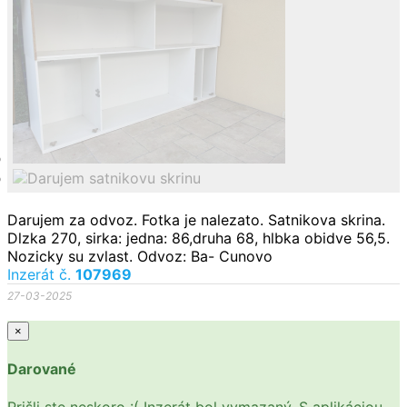
Darujem za odvoz. Fotka je nalezato. Satnikova skrina.
Dlzka 270, sirka: jedna: 86,druha 68, hlbka obidve 56,5.
Nozicky su zvlast. Odvoz: Ba- Cunovo
Inzerát č.
107969
27-03-2025
×
Darované
Prišli ste neskoro :( Inzerát bol vymazaný. S aplikáciou