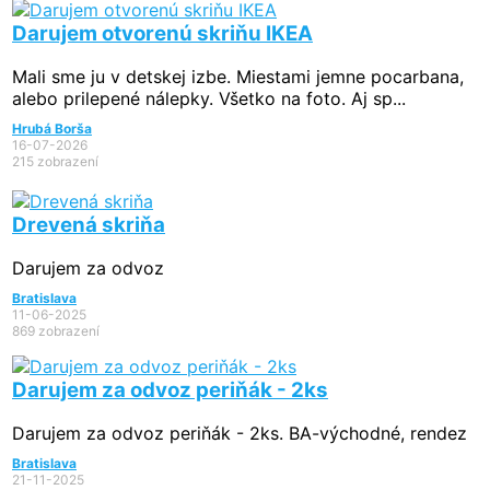
Darujem otvorenú skriňu IKEA
Mali sme ju v detskej izbe. Miestami jemne pocarbana,
alebo prilepené nálepky. Všetko na foto. Aj sp...
Hrubá Borša
16-07-2026
215 zobrazení
Drevená skriňa
Darujem za odvoz
Bratislava
11-06-2025
869 zobrazení
Darujem za odvoz periňák - 2ks
Darujem za odvoz periňák - 2ks. BA-východné, rendez
Bratislava
21-11-2025