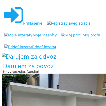
DARUJEM
SATNIKOVU
SKRINU
Prihlásenie
Registrácia
Moje inzeráty
Môj profil
Pridať inzerát
Darujem za odvoz
Nevyhadzujte. Darujte!