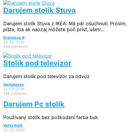
Darujem stolík Stuva
Darujem stolík Stuva z IKEA. Má pár ošuchnutí. Prosím,
píšte, iba ak naozaj môžete poň prísť, ušetr...
Bratislava III
29-03-2026
406 zobrazení
Stolik pod televizor
Darujem stolík pod televízor za odvoz
Varhaňovce
25-03-2026
368 zobrazení
Darujem Pc stolik
Používaný stolík bez poškodení farba buk.
Veľký Krtíš
23-03-2026