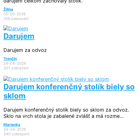
darujem celkom zachovalý stolík.
Žilina
05-05-2026
259 zobrazení
Darujem
Darujem za odvoz
Trenčín
24-04-2026
301 zobrazení
Darujem konferenčný stolík biely so
sklom
Darujem konferenčný stolík biely so sklom za odvoz.
Sklo na vrch stola je zabalené zvlášť a má rozme...
Marianka
24-04-2026
340 zobrazení