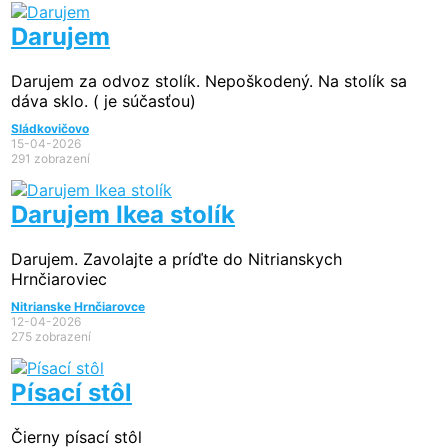
Darujem
Darujem za odvoz stolík. Nepoškodený. Na stolík sa
dáva sklo. ( je súčasťou)
Sládkovičovo
15-04-2026
291 zobrazení
Darujem Ikea stolík
Darujem. Zavolajte a príďte do Nitrianskych
Hrnčiaroviec
Nitrianske Hrnčiarovce
12-04-2026
275 zobrazení
Písací stôl
Čierny písací stôl