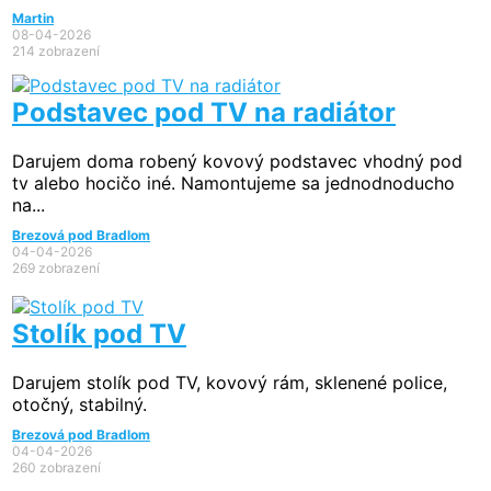
Martin
08-04-2026
214 zobrazení
Podstavec pod TV na radiátor
Darujem doma robený kovový podstavec vhodný pod
tv alebo hocičo iné. Namontujeme sa jednodnoducho
na...
Brezová pod Bradlom
04-04-2026
269 zobrazení
Stolík pod TV
Darujem stolík pod TV, kovový rám, sklenené police,
otočný, stabilný.
Brezová pod Bradlom
04-04-2026
260 zobrazení