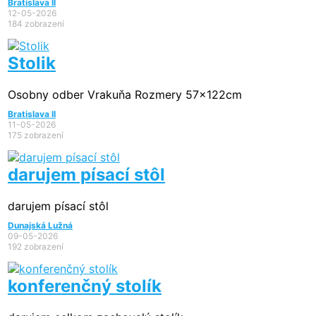
Bratislava II
12-05-2026
184 zobrazení
Stolik
Osobny odber Vrakuňa Rozmery 57x122cm
Bratislava II
11-05-2026
175 zobrazení
darujem písací stôl
darujem písací stôl
Dunajská Lužná
09-05-2026
192 zobrazení
konferenčný stolík