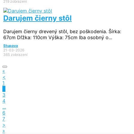
219 zobrazení
Darujem čierny stôl
Darujem čierny drevený stôl, bez poškodenia. Šírka:
67cm Dľžka: 110cm Výška: 75cm Iba osobný o...
Stupava
21-03-2026
365 zobrazení
«
<
1
2
3
4
...
6
7
>
»