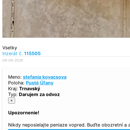
Vsetky
Inzerát č.
115505
06-06-2026
Meno:
stefania kovacsova
Poloha:
Pusté Úľany
Kraj:
Trnavský
Typ:
Darujem za odvoz
×
Upozornenie!
Nikdy neposielajte peniaze vopred. Buďte obozretní a