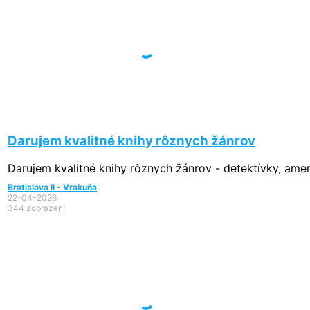
Darujem kvalitné knihy rôznych žánrov
Darujem kvalitné knihy rôznych žánrov - detektívky, ameri
Bratislava II - Vrakuňa
22-04-2026
344 zobrazení