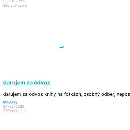
23-04-2025
880 zobrazení
darujem za odvoz
darujem za odvoz knihy na fotkách, osobný odber, nepos
Malacky
24-03-2026
278 zobrazení