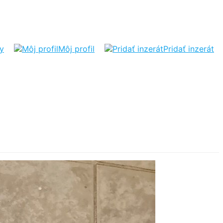
ty
Môj profil
Pridať inzerát