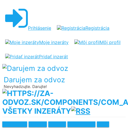
Prihlásenie
Registrácia
Moje inzeráty
Môj profil
Pridať inzerát
Darujem za odvoz
Nevyhadzujte. Darujte!
VŠETKY INZERÁTY
Automobily
Motorky
Zvieratá
Detský tovar
Šport