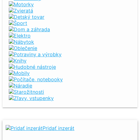
Motorky
Zvieratá
Detský tovar
Šport
Dom a záhrada
Elektro
Nábytok
Oblečenie
Potraviny a výrobky
Knihy
Hudobné nástroje
Mobily
Počítače, notebooky
Náradie
Starožitnosti
Zľavy, vstupenky
Pridať inzerát