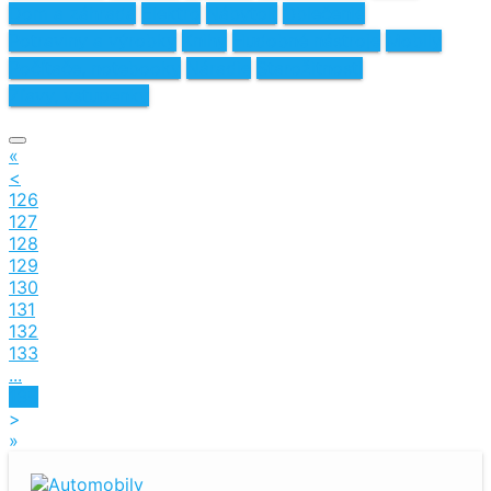
Dom a záhrada
Elektro
Nábytok
Oblečenie
Potraviny a výrobky
Knihy
Hudobné nástroje
Mobily
Počítače, notebooky
Náradie
Starožitnosti
Zľavy, vstupenky
«
<
126
127
128
129
130
131
132
133
...
135
>
»
Automobily