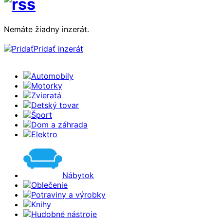
Nemáte žiadny inzerát.
Pridať inzerát
Automobily
Motorky
Zvieratá
Detský tovar
Šport
Dom a záhrada
Elektro
Nábytok
Oblečenie
Potraviny a výrobky
Knihy
Hudobné nástroje