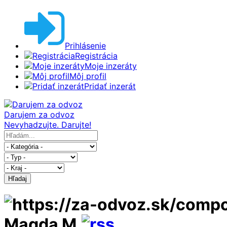
Prihlásenie
Registrácia
Moje inzeráty
Môj profil
Pridať inzerát
Darujem za odvoz
Nevyhadzujte. Darujte!
Hľadaj
Magda M.