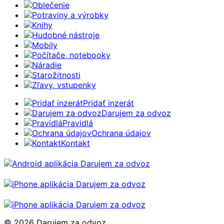
Oblečenie
Potraviny a výrobky
Knihy
Hudobné nástroje
Mobily
Počítače, notebooky
Náradie
Starožitnosti
Zľavy, vstupenky
Pridať inzerát
Darujem za odvoz
Pravidlá
Ochrana údajov
Kontakt
© 2026 Darujem za odvoz