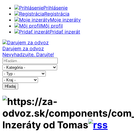
Prihlásenie
Registrácia
Moje inzeráty
Môj profil
Pridať inzerát
Darujem za odvoz
Nevyhadzujte. Darujte!
Hľadaj
Inzeráty od Tomas