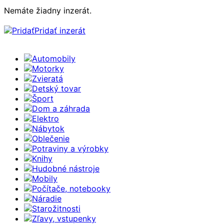
Nemáte žiadny inzerát.
Pridať inzerát
Automobily
Motorky
Zvieratá
Detský tovar
Šport
Dom a záhrada
Elektro
Nábytok
Oblečenie
Potraviny a výrobky
Knihy
Hudobné nástroje
Mobily
Počítače, notebooky
Náradie
Starožitnosti
Zľavy, vstupenky