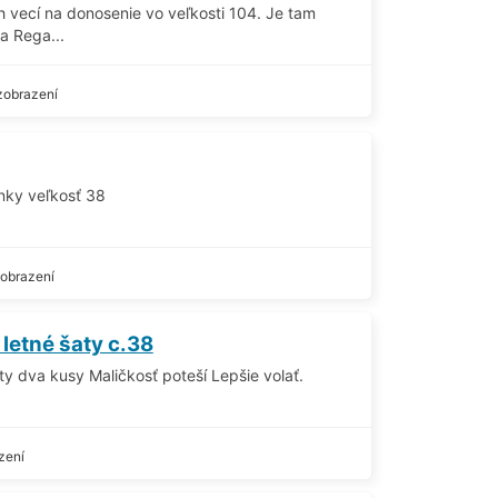
 vecí na donosenie vo veľkosti 104. Je tam
 Rega...
zobrazení
nky veľkosť 38
obrazení
letné šaty c.38
y dva kusy Maličkosť poteší Lepšie volať.
zení