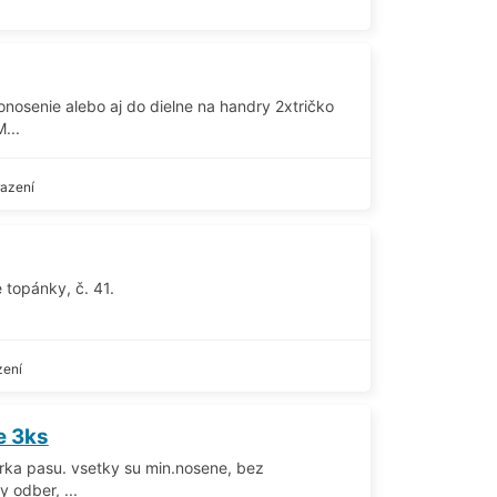
nosenie alebo aj do dielne na handry 2xtričko
...
azení
 topánky, č. 41.
zení
e 3ks
erka pasu. vsetky su min.nosene, bez
 odber, ...