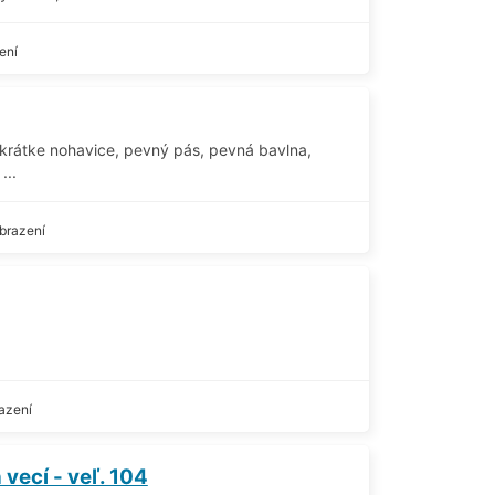
ení
krátke nohavice, pevný pás, pevná bavlna,
...
brazení
azení
vecí - veľ. 104