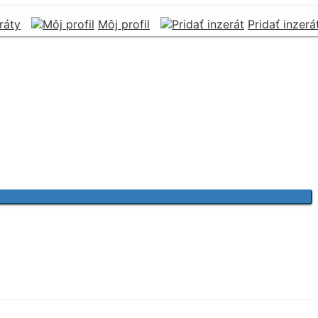
ráty
Môj profil
Pridať inzerá