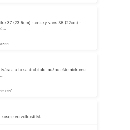
ike 37 (23,5cm) -tenisky vans 35 (22cm) -
c...
razení
várala a to sa drobi ale možno ešte niekomu
..
brazení
 kosele vo velkosti M.