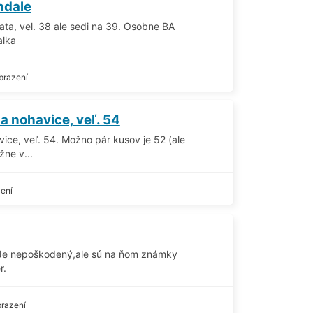
ndale
ta, vel. 38 ale sedi na 39. Osobne BA
alka
brazení
a nohavice, veľ. 54
ice, veľ. 54. Možno pár kusov je 52 (ale
ne v...
ení
.Je nepoškodený,ale sú na ňom známky
r.
razení