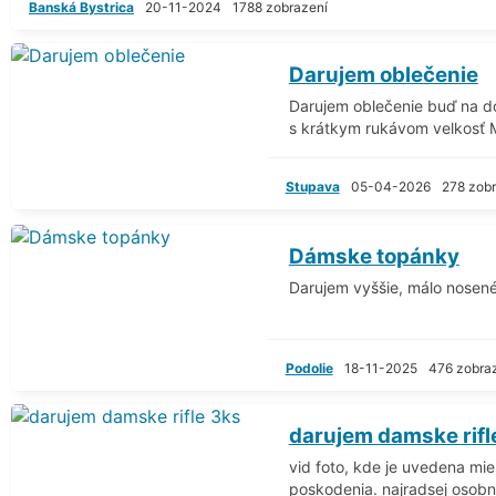
Banská Bystrica
20-11-2024
1788 zobrazení
Darujem oblečenie
Darujem oblečenie buď na do
s krátkym rukávom velkosť M
Stupava
05-04-2026
278 zobr
Dámske topánky
Darujem vyššie, málo nosené
Podolie
18-11-2025
476 zobra
darujem damske rifl
vid foto, kde je uvedena mi
poskodenia. najradsej osobny