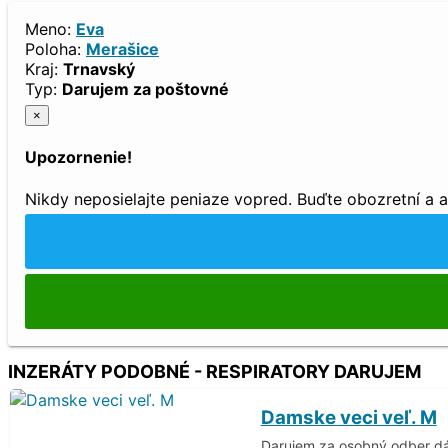
Meno:
Eva
Poloha:
Merašice
Kraj:
Trnavský
Typ:
Darujem za poštovné
×
Upozornenie!
Nikdy neposielajte peniaze vopred. Buďte obozretní a 
INZERÁTY PODOBNÉ - RESPIRATORY DARUJEM
Damske veci veľ. M
Darujem za osobný odber dá