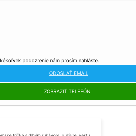
akékoľvek podozrenie nám prosím nahláste.
ODOSLAŤ EMAIL
ZOBRAZIŤ TELEFÓN
mske tričká s dlhým rukávom, pulóvre, vestu,