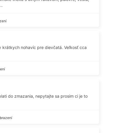
..
zení
y krátkych nohavíc pre dievčatá. Veľkosť cca
ení
lati do zmazania, nepytajte sa prosim ci je to
brazení