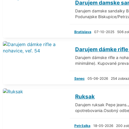
Darujem damske sa
Darujem damske sandalky Ba
Podunajske Biskupice/Petrz
Bratislava
07-10-2025
506 zo
Darujem dámke rifle 
Darujem dámske rifle a nohav
minimálne). Kupované prevaž
Senec
05-06-2026
254 zobraz
Ruksak
Darujem ruksak Pepe jeans
opotrebovania.Osobný odbe
Petržalka
18-05-2026
200 zob