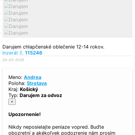
Darujem chlapčenské oblečenie 12-14 rokov.
Inzerát č.
115246
24-05-2026
Meno:
Andrea
Poloha:
Stretava
Kraj:
Košický
Typ:
Darujem za odvoz
×
Upozornenie!
Nikdy neposielajte peniaze vopred. Buďte
obozretní a akékoľvek podozrenie nám prosím