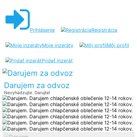
DARUJEM
Prihlásenie
Registrácia
Moje inzeráty
Môj profil
Pridať inzerát
Darujem za odvoz
Nevyhadzujte. Darujte!