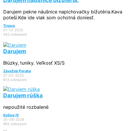
Darujem náušnice bižutéria.
Darujem pekne náušnice napichovačky bižutéria.Kava
poteší.Kde ide vlak som ochotná doniesť.
Trnava
01-12-2025
542 zobrazení
Darujem
Blúzky, tuniky. Veľkosť XS/S
Závažná Poruba
21-03-2025
613 zobrazení
Darujem rúška
nepoužité rozbalené
Košice IV
20-08-2024
955 zobrazení