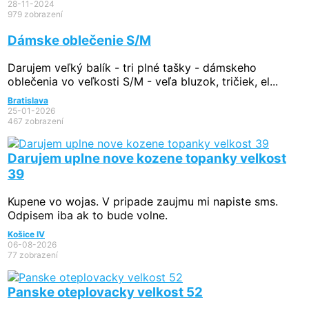
28-11-2024
979 zobrazení
Dámske oblečenie S/M
Darujem veľký balík - tri plné tašky - dámskeho
oblečenia vo veľkosti S/M - veľa bluzok, tričiek, el...
Bratislava
25-01-2026
467 zobrazení
Darujem uplne nove kozene topanky velkost
39
Kupene vo wojas. V pripade zaujmu mi napiste sms.
Odpisem iba ak to bude volne.
Košice IV
06-08-2026
77 zobrazení
Panske oteplovacky velkost 52