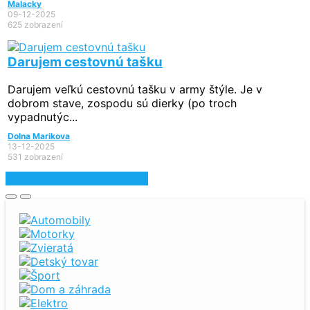
Malacky
09-12-2025
625 zobrazení
Darujem cestovnú tašku
Darujem veľkú cestovnú tašku v army štýle. Je v
dobrom stave, zospodu sú dierky (po troch
vypadnutýc...
Dolna Marikova
13-12-2025
531 zobrazení
Zobraziť najnovšie inzeráty
Automobily
Motorky
Zvieratá
Detský tovar
Šport
Dom a záhrada
Elektro