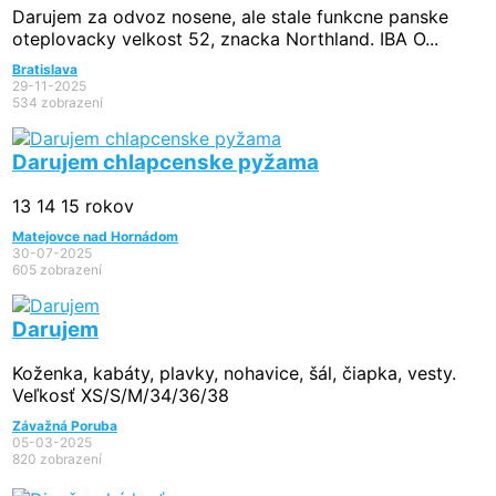
Darujem za odvoz nosene, ale stale funkcne panske
oteplovacky velkost 52, znacka Northland. IBA O...
Bratislava
29-11-2025
534 zobrazení
Darujem chlapcenske pyžama
13 14 15 rokov
Matejovce nad Hornádom
30-07-2025
605 zobrazení
Darujem
Koženka, kabáty, plavky, nohavice, šál, čiapka, vesty.
Veľkosť XS/S/M/34/36/38
Závažná Poruba
05-03-2025
820 zobrazení