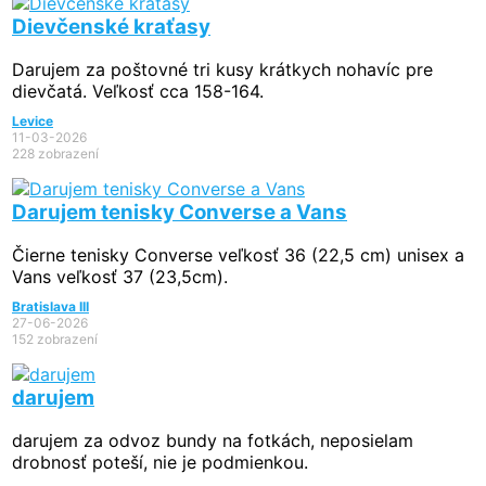
Dievčenské kraťasy
Darujem za poštovné tri kusy krátkych nohavíc pre
dievčatá. Veľkosť cca 158-164.
Levice
11-03-2026
228 zobrazení
Darujem tenisky Converse a Vans
Čierne tenisky Converse veľkosť 36 (22,5 cm) unisex a
Vans veľkosť 37 (23,5cm).
Bratislava III
27-06-2026
152 zobrazení
darujem
darujem za odvoz bundy na fotkách, neposielam
drobnosť poteší, nie je podmienkou.