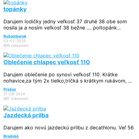
topánky
Darujem lodičky jedny veľkosť 37 druhé 38 obe som
nosila ja a nosím veľkosť 38 bežne .... poltopánk...
Ružomberok
03-07-2025
696 zobrazení
Oblečenie chlapec veľkosť 110
Darujem oblečenie po synovi veľkosť 110. Krátke
nohavice,za tým 2x tielko,tričká s krátkym rukávom, ...
Prešov
21-08-2024
967 zobrazení
Jazdecká prilba
Darujem ako novú jazdeckú prilbu z decathlonu. Veľ 56
Brodské