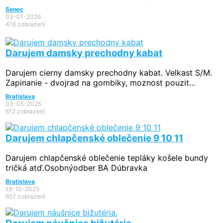
Senec
03-01-2026
416 zobrazení
Darujem damsky prechodny kabat
Darujem cierny damsky prechodny kabat. Velkast S/M.
Zapinanie - dvojrad na gombiky, moznost pouzit...
Bratislava
03-05-2025
612 zobrazení
Darujem chlapčenské oblečenie 9 10 11
Darujem chlapčenské oblečenie tepláky košele bundy
tričká atď.Osobnýodber BA Dúbravka
Bratislava
18-10-2025
657 zobrazení