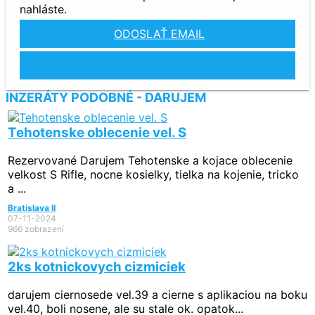
nahláste.
ODOSLAŤ EMAIL
ZOBRAZIŤ TELEFÓN
INZERÁTY PODOBNÉ - DARUJEM
Tehotenske oblecenie vel. S
Rezervované
Darujem Tehotenske a kojace oblecenie
velkost S Rifle, nocne kosielky, tielka na kojenie, tricko
a ...
Bratislava II
07-11-2024
966 zobrazení
2ks kotnickovych cizmiciek
darujem ciernosede vel.39 a cierne s aplikaciou na boku
vel.40, boli nosene, ale su stale ok. opatok...