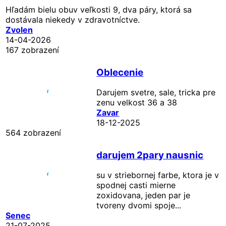
Hľadám bielu obuv veľkosti 9, dva páry, ktorá sa
dostávala niekedy v zdravotníctve.
Zvolen
14-04-2026
167 zobrazení
Oblecenie
Darujem svetre, sale, tricka pre
zenu velkost 36 a 38
Zavar
18-12-2025
564 zobrazení
darujem 2pary nausnic
su v striebornej farbe, ktora je v
spodnej casti mierne
zoxidovana, jeden par je
tvoreny dvomi spoje...
Senec
21-07-2025