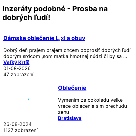
Inzeráty podobné - Prosba na
dobrých ľudí!
Dámske oblečenie L,xl a obuv
Dobrý deň prajem prajem chcem poprosiť dobrých ľudí
dobrým srdcom ,som matka hmotnej núdzi či by sa ...
Veľký Krtíš
01-08-2026
47 zobrazení
Oblečenie
Vymenim za cokoladu velke
vrece oblecenia s,m prechudu
zenu
Bratislava
26-08-2024
1137 zobrazení