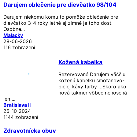
Darujem oblečenie pre dievčatko 98/104
Darujem niekomu komu to pomôže oblečenie pre
dievčatko 3-4 roky letné aj zimné je toho dosť.
Osobne...
Malacky
28-06-2026
116 zobrazení
Kožená kabelka
Rezervované
Darujem väčšiu
koženú kabelku smotanovo-
bielej kávy farby …Skoro ako
nová takmer vôbec nenosená
len ...
Bratislava II
25-10-2024
1144 zobrazení
Zdravotnícka obuv