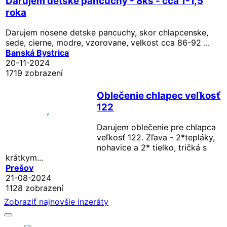
Darujem detske pancuchy - 8ks - cca 1-1,5
roka
Darujem nosene detske pancuchy, skor chlapcenske,
sede, cierne, modre, vzorovane, velkost cca 86-92 ...
Banská Bystrica
20-11-2024
1719 zobrazení
Oblečenie chlapec veľkosť
122
Darujem oblečenie pre chlapca
veľkosť 122. Zľava - 2*tepláky,
nohavice a 2* tielko, tričká s
krátkym...
Prešov
21-08-2024
1128 zobrazení
Zobraziť najnovšie inzeráty