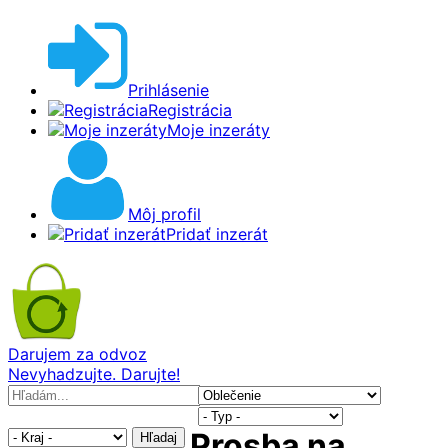
Prihlásenie
Registrácia
Moje inzeráty
Môj profil
Pridať inzerát
Darujem za odvoz
Nevyhadzujte. Darujte!
Prosba na
Hľadaj