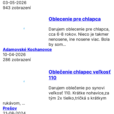
03-05-2026
943 zobrazení
Oblecenie pre chlapca
Darujem oblecenie pre chlapca,
cca 6-8 rokov. Nieco je takmer
nenosene, ine nosene viac. Bola
by som...
Adamovské Kochanovce
10-04-2026
286 zobrazení
Oblečenie chlapec veľkosť
110
Darujem oblečenie po synovi
veľkosť 110. Krátke nohavice,za
tým 2x tielko,tričká s krátkym
rukávom, ...
Prešov
21-08-2024