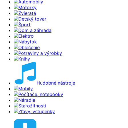
Automobily
Motorky
Zvieratá
Detský tovar
Šport
Dom a záhrada
Elektro
Nábytok
Oblečenie
Potraviny a výrobky
Knihy
Hudobné nástroje
Mobily
Počítače, notebooky
Náradie
Starožitnosti
Zľavy, vstupenky