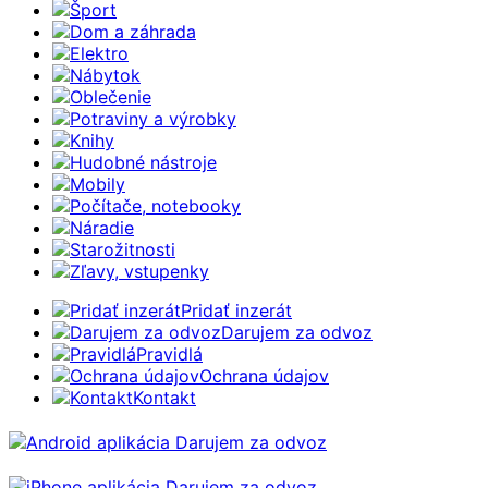
Šport
Dom a záhrada
Elektro
Nábytok
Oblečenie
Potraviny a výrobky
Knihy
Hudobné nástroje
Mobily
Počítače, notebooky
Náradie
Starožitnosti
Zľavy, vstupenky
Pridať inzerát
Darujem za odvoz
Pravidlá
Ochrana údajov
Kontakt