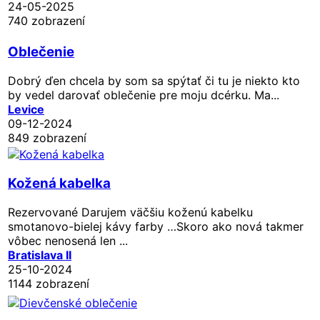
24-05-2025
740 zobrazení
Oblečenie
Dobrý ďen chcela by som sa spýtať či tu je niekto kto
by vedel darovať oblečenie pre moju dcérku. Ma...
Levice
09-12-2024
849 zobrazení
Kožená kabelka
Rezervované
Darujem väčšiu koženú kabelku
smotanovo-bielej kávy farby …Skoro ako nová takmer
vôbec nenosená len ...
Bratislava II
25-10-2024
1144 zobrazení