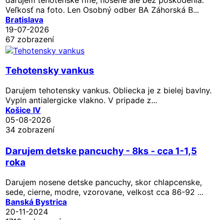
Veľkosť na foto. Len Osobný odber BA Záhorská B...
Bratislava
19-07-2026
67 zobrazení
Tehotensky vankus
Darujem tehotensky vankus. Obliecka je z bielej bavlny.
Vypln antialergicke vlakno. V pripade z...
Košice IV
05-08-2026
34 zobrazení
Darujem detske pancuchy - 8ks - cca 1-1,5
roka
Darujem nosene detske pancuchy, skor chlapcenske,
sede, cierne, modre, vzorovane, velkost cca 86-92 ...
Banská Bystrica
20-11-2024