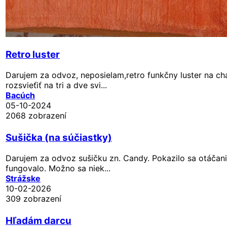
Retro luster
Darujem za odvoz, neposielam,retro funkčny luster na ch
rozsvieťiť na tri a dve svi...
Bacúch
05-10-2024
2068 zobrazení
Sušička (na súčiastky)
Darujem za odvoz sušičku zn. Candy. Pokazilo sa otáčani
fungovalo. Možno sa niek...
Strážske
10-02-2026
309 zobrazení
Hľadám darcu