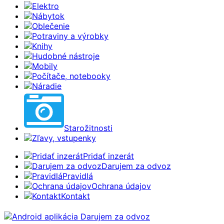
Elektro
Nábytok
Oblečenie
Potraviny a výrobky
Knihy
Hudobné nástroje
Mobily
Počítače, notebooky
Náradie
Starožitnosti
Zľavy, vstupenky
Pridať inzerát
Darujem za odvoz
Pravidlá
Ochrana údajov
Kontakt