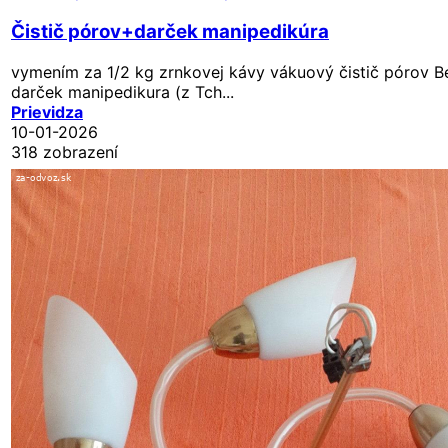
Čistič pórov+darček manipedikúra
vymením za 1/2 kg zrnkovej kávy vákuový čistič pórov Be
darček manipedikura (z Tch...
Prievidza
10-01-2026
318 zobrazení