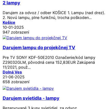
2 lampy
Darujem za odvoz / odber KOŠICE 1. Lampu (nad drez).
2. Novú lampu, plne funkčnú, trocha poškoden...
Košice
10-01-2025
947 zobrazení
Darujem lampu do projekčnej TV
Pre TV SONY KDF-50E2010 Označenie/kód lampy
Z29032GLM, pôvodná cena 152,83EUR Zakúpená
11/2021, použ...
Dolná Ves
21-06-2025
658 zobrazení
Darujem svietidla - lampy
Rezervované
3 kusy svietidiel, za odvoz