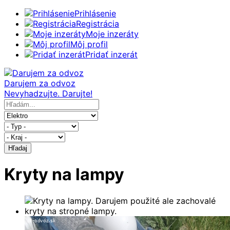
Prihlásenie
Registrácia
Moje inzeráty
Môj profil
Pridať inzerát
Darujem za odvoz
Nevyhadzujte. Darujte!
Hľadaj
Kryty na lampy