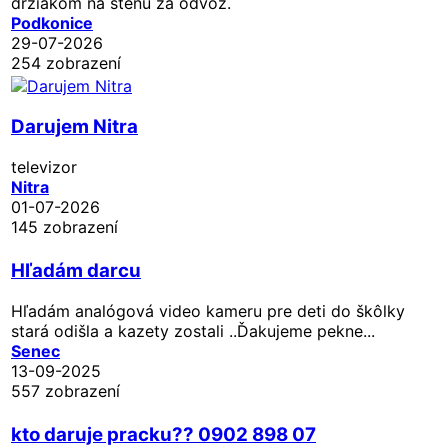
držiakom na stenu za odvoz.
Podkonice
29-07-2026
254 zobrazení
Darujem Nitra
televizor
Nitra
01-07-2026
145 zobrazení
Hľadám darcu
Hľadám analógová video kameru pre deti do škôlky
stará odišla a kazety zostali ..Ďakujeme pekne...
Senec
13-09-2025
557 zobrazení
kto daruje pracku?? 0902 898 07