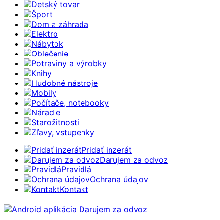
Detský tovar
Šport
Dom a záhrada
Elektro
Nábytok
Oblečenie
Potraviny a výrobky
Knihy
Hudobné nástroje
Mobily
Počítače, notebooky
Náradie
Starožitnosti
Zľavy, vstupenky
Pridať inzerát
Darujem za odvoz
Pravidlá
Ochrana údajov
Kontakt