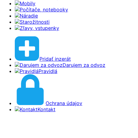
Mobily
Počítače, notebooky
Náradie
Starožitnosti
Zľavy, vstupenky
Pridať inzerát
Darujem za odvoz
Pravidlá
Ochrana údajov
Kontakt