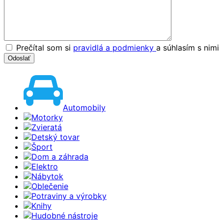
Prečítal som si
pravidlá a podmienky
a súhlasím s nim
Automobily
Motorky
Zvieratá
Detský tovar
Šport
Dom a záhrada
Elektro
Nábytok
Oblečenie
Potraviny a výrobky
Knihy
Hudobné nástroje